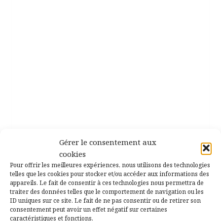
l
’
a
r
t
i
c
l
e
Gérer le consentement aux
Nom
*
cookies
Pour offrir les meilleures expériences, nous utilisons des technologies
telles que les cookies pour stocker et/ou accéder aux informations des
appareils. Le fait de consentir à ces technologies nous permettra de
traiter des données telles que le comportement de navigation ou les
ID uniques sur ce site. Le fait de ne pas consentir ou de retirer son
E-mail
*
consentement peut avoir un effet négatif sur certaines
caractéristiques et fonctions.