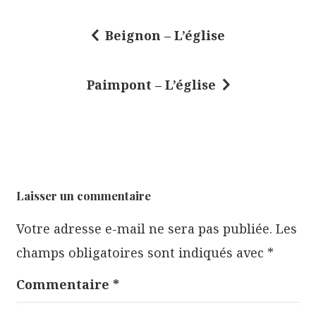
Beignon – L’église
N
a
Paimpont – L’église
v
i
g
a
t
Laisser un commentaire
i
Votre adresse e-mail ne sera pas publiée.
Les
o
champs obligatoires sont indiqués avec
*
n
d
Commentaire
*
e