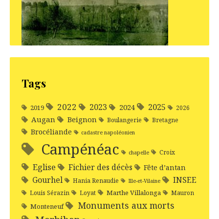
Tags
2022
2025
2023
2024
2019
2026
Augan
Beignon
Boulangerie
Bretagne
Brocéliande
cadastre napoléonien
Campénéac
Croix
chapelle
Eglise
Fichier des décès
Fête d’antan
Gourhel
INSEE
Hania Renaudie
Ille-et-Vilaine
Marthe Villalonga
Louis Sérazin
Loyat
Mauron
Monuments aux morts
Monteneuf