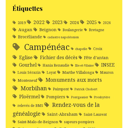
Étiquettes
2022
2025
2023
2024
2019
2026
Augan
Beignon
Boulangerie
Bretagne
Brocéliande
cadastre napoléonien
Campénéac
Croix
chapelle
Eglise
Fichier des décès
Fête d’antan
Gourhel
INSEE
Hania Renaudie
Ille-et-Vilaine
Marthe Villalonga
Louis Sérazin
Loyat
Mauron
Monuments aux morts
Monteneuf
Morbihan
Paimpont
Patrick Chobert
Ploërmel
Pompiers
Pontgasnier
Presbytère
Rendez-vous de la
relevés de BMS
généalogie
Saint-Abraham
Saint-Laurent
Saint-Malo-de-Beignon
sapeurs-pompiers