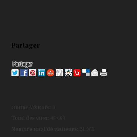
Partager
Online Visitors:
0
Total des vues:
46 469
Nombre total de visiteurs:
21 962