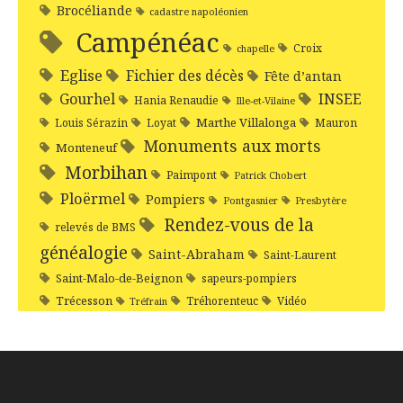
Brocéliande
cadastre napoléonien
Campénéac
Croix
chapelle
Eglise
Fichier des décès
Fête d’antan
Gourhel
INSEE
Hania Renaudie
Ille-et-Vilaine
Marthe Villalonga
Louis Sérazin
Loyat
Mauron
Monuments aux morts
Monteneuf
Morbihan
Paimpont
Patrick Chobert
Ploërmel
Pompiers
Pontgasnier
Presbytère
Rendez-vous de la
relevés de BMS
généalogie
Saint-Abraham
Saint-Laurent
Saint-Malo-de-Beignon
sapeurs-pompiers
Trécesson
Tréhorenteuc
Vidéo
Tréfrain