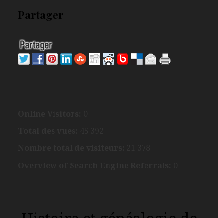
Partager
Online Visitors:
0
Total des vues:
45 392
Nombre total de visiteurs:
21 378
Overview of Search Engine Referrals:
0