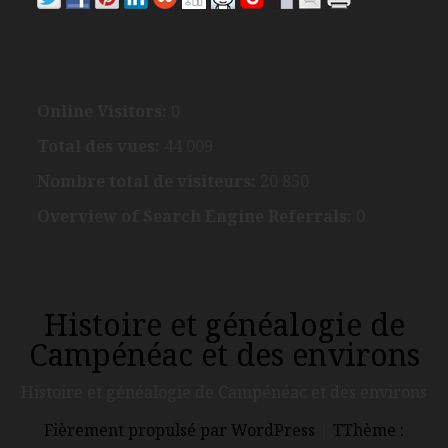
Online Visitors:
0
Total des vues:
44 009
Nombre total de visiteurs:
20 850
Overview of Search Engine Referrals:
0
Histoire et généalogie de
Campénéac et des environs
Histoire et généalogie de Campénéac et des environs
Fièrement propulsé par WordPress
|
TThème :