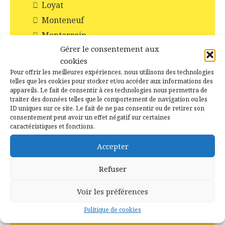
Loyat
Monteneuf
Monterrein
Gérer le consentement aux
Néant-sur-Yvel
cookies
Paimpont
Pour offrir les meilleures expériences, nous utilisons des technologies
Ploërmel
telles que les cookies pour stocker et/ou accéder aux informations des
appareils. Le fait de consentir à ces technologies nous permettra de
Saint-Abraham
traiter des données telles que le comportement de navigation ou les
ID uniques sur ce site. Le fait de ne pas consentir ou de retirer son
Saint-Malo-de-Beignon
consentement peut avoir un effet négatif sur certaines
Taupont
caractéristiques et fonctions.
Tréhorenteuc
Accepter
Histoire et Patrimoines de Campénéac
Refuser
Incendie en forêt de Brocéliande
Les Chapelles
Voir les préférences
Les Châteaux
Politique de cookies
Les commerces