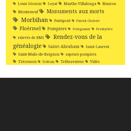
Marthe Villalonga
Louis Sérazin
Loyat
Mauron
Monuments aux morts
Monteneuf
Morbihan
Paimpont
Patrick Chobert
Ploërmel
Pompiers
Pontgasnier
Presbytère
Rendez-vous de la
relevés de BMS
généalogie
Saint-Abraham
Saint-Laurent
Saint-Malo-de-Beignon
sapeurs-pompiers
Trécesson
Tréhorenteuc
Vidéo
Tréfrain