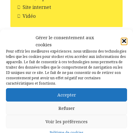
Site internet
Vidéo
Gérer le consentement aux
cookies
Recent Posts
Pour offrir les meilleures expériences, nous utilisons des technologies
telles que les cookies pour stocker et/ou accéder aux informations des
appareils. Le fait de consentir à ces technologies nous permettra de
15 juillet 2026
traiter des données telles que le comportement de navigation ou les
Il y a 10 ans jour pour jour
ID uniques sur ce site. Le fait de ne pas consentir ou de retirer son
consentement peut avoir un effet négatif sur certaines
– Campénéac le 15 juillet
caractéristiques et fonctions.
2016
Accepter
2 juillet 2026
Refuser
La Boulangerie à
Campénéac autrefois
Voir les préférences
Politique de cookies