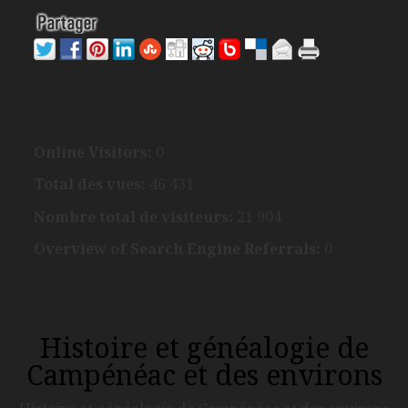
Online Visitors:
0
Total des vues:
46 431
Nombre total de visiteurs:
21 904
Overview of Search Engine Referrals:
0
Histoire et généalogie de
Campénéac et des environs