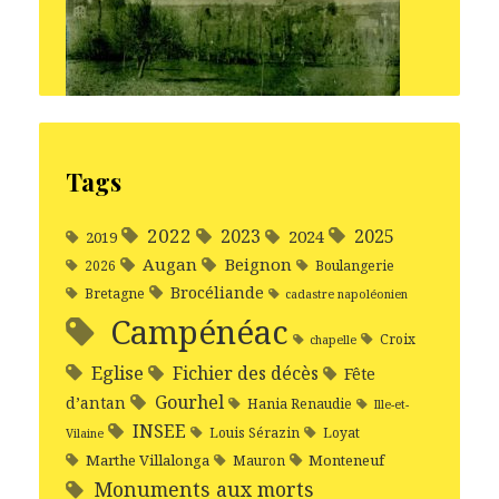
Tags
2022
2025
2023
2024
2019
Augan
Beignon
2026
Boulangerie
Brocéliande
Bretagne
cadastre napoléonien
Campénéac
Croix
chapelle
Eglise
Fichier des décès
Fête
Gourhel
d’antan
Hania Renaudie
Ille-et-
INSEE
Louis Sérazin
Loyat
Vilaine
Marthe Villalonga
Monteneuf
Mauron
Monuments aux morts