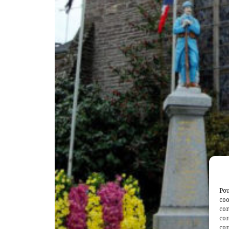
Pou
coo
con
com
con