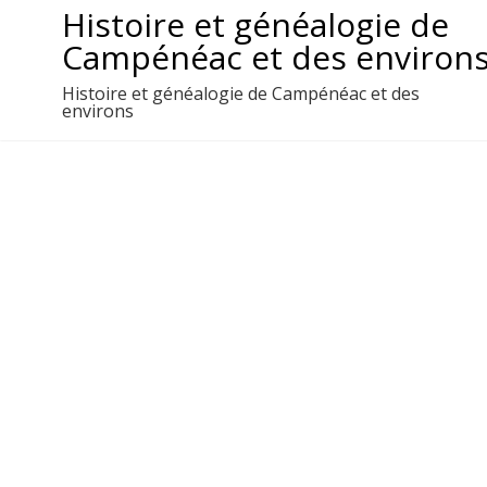
Aller
Histoire et généalogie de
au
Campénéac et des environ
contenu
Histoire et généalogie de Campénéac et des
environs