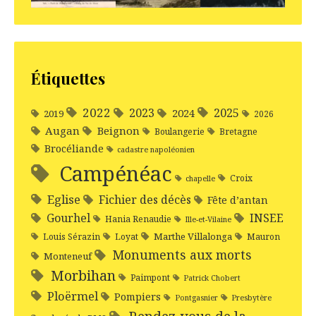
Étiquettes
2022
2025
2023
2024
2019
2026
Augan
Beignon
Boulangerie
Bretagne
Brocéliande
cadastre napoléonien
Campénéac
Croix
chapelle
Eglise
Fichier des décès
Fête d’antan
Gourhel
INSEE
Hania Renaudie
Ille-et-Vilaine
Marthe Villalonga
Louis Sérazin
Loyat
Mauron
Monuments aux morts
Monteneuf
Morbihan
Paimpont
Patrick Chobert
Ploërmel
Pompiers
Pontgasnier
Presbytère