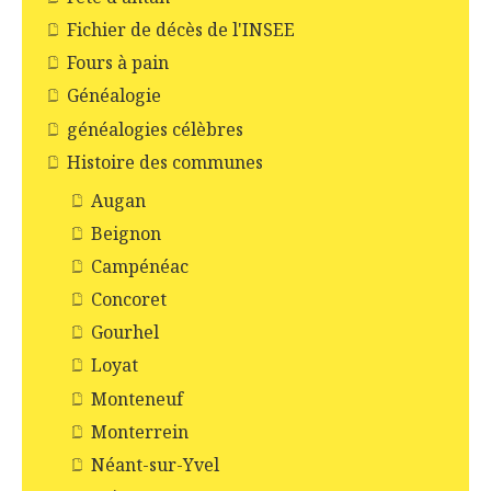
Fichier de décès de l'INSEE
Fours à pain
Généalogie
généalogies célèbres
Histoire des communes
Augan
Beignon
Campénéac
Concoret
Gourhel
Loyat
Monteneuf
Monterrein
Néant-sur-Yvel