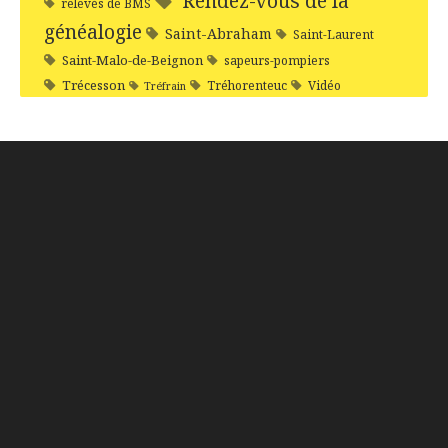
Rendez-vous de la
relevés de BMS
généalogie
Saint-Abraham
Saint-Laurent
Saint-Malo-de-Beignon
sapeurs-pompiers
Trécesson
Tréhorenteuc
Vidéo
Tréfrain