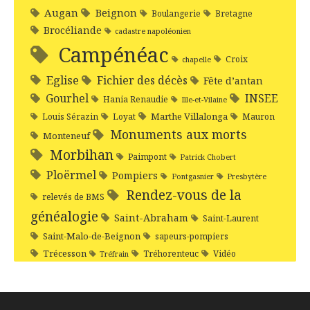
Augan
Beignon
Boulangerie
Bretagne
Brocéliande
cadastre napoléonien
Campénéac
Croix
chapelle
Eglise
Fichier des décès
Fête d’antan
Gourhel
INSEE
Hania Renaudie
Ille-et-Vilaine
Marthe Villalonga
Louis Sérazin
Loyat
Mauron
Monuments aux morts
Monteneuf
Morbihan
Paimpont
Patrick Chobert
Ploërmel
Pompiers
Pontgasnier
Presbytère
Rendez-vous de la
relevés de BMS
généalogie
Saint-Abraham
Saint-Laurent
Saint-Malo-de-Beignon
sapeurs-pompiers
Trécesson
Tréhorenteuc
Vidéo
Tréfrain