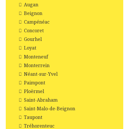
Augan
Beignon
Campénéac
Concoret
Gourhel
Loyat
Monteneuf
Monterrein
Néant-sur-Yvel
Paimpont
Ploërmel
Saint-Abraham
Saint-Malo-de-Beignon
Taupont
Tréhorenteuc