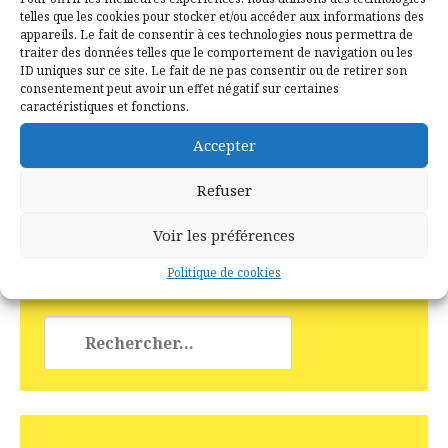
évêques de Saint-Malo qui possèdent une
telles que les cookies pour stocker et/ou accéder aux informations des
résidence d’été sur ce territoire. Saint-
appareils. Le fait de consentir à ces technologies nous permettra de
traiter des données telles que le comportement de navigation ou les
Malo-de-Beignon est, semble-t-il, un
ID uniques sur ce site. Le fait de ne pas consentir ou de retirer son
démembrement […]
consentement peut avoir un effet négatif sur certaines
caractéristiques et fonctions.
Accepter
Refuser
Voir les préférences
Politique de cookies
Rechercher :