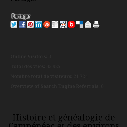
Online Visitors:
0
Total des vues:
45 925
Nombre total de visiteurs:
21 724
Overview of Search Engine Referrals:
0
Histoire et généalogie de
Campénéac et des environs