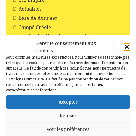
Actualités
Base de données
Campé Créole
Comité des fêtes de Campénéac
Gérer le consentement aux
Ecole
cookies
Faire-part de décès
Pour offrir les meilleures expériences, nous utilisons des technologies
telles que les cookies pour stocker et/ou accéder aux informations des
Fête d’antan
appareils. Le fait de consentir à ces technologies nous permettra de
Fichier de décès de l'INSEE
traiter des données telles que le comportement de navigation ou les
ID uniques sur ce site. Le fait de ne pas consentir ou de retirer son
Fours à pain
consentement peut avoir un effet négatif sur certaines
caractéristiques et fonctions.
Généalogie
généalogies célèbres
Accepter
Histoire des communes
Refuser
Augan
Beignon
Voir les préférences