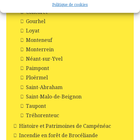
Campénéac
Politique de cookies
Concoret
Gourhel
Loyat
Monteneuf
Monterrein
Néant-sur-Yvel
Paimpont
Ploërmel
Saint-Abraham
Saint-Malo-de-Beignon
Taupont
Tréhorenteuc
Histoire et Patrimoines de Campénéac
Incendie en forêt de Brocéliande