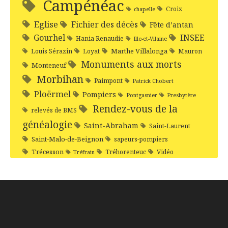
Campénéac
Croix
chapelle
Eglise
Fichier des décès
Fête d’antan
Gourhel
INSEE
Hania Renaudie
Ille-et-Vilaine
Marthe Villalonga
Louis Sérazin
Loyat
Mauron
Monuments aux morts
Monteneuf
Morbihan
Paimpont
Patrick Chobert
Ploërmel
Pompiers
Pontgasnier
Presbytère
Rendez-vous de la
relevés de BMS
généalogie
Saint-Abraham
Saint-Laurent
Saint-Malo-de-Beignon
sapeurs-pompiers
Trécesson
Tréhorenteuc
Vidéo
Tréfrain