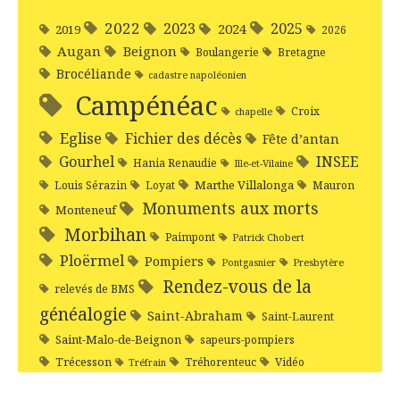
2022
2025
2023
2024
2019
2026
Augan
Beignon
Boulangerie
Bretagne
Brocéliande
cadastre napoléonien
Campénéac
Croix
chapelle
Eglise
Fichier des décès
Fête d’antan
Gourhel
INSEE
Hania Renaudie
Ille-et-Vilaine
Marthe Villalonga
Louis Sérazin
Loyat
Mauron
Monuments aux morts
Monteneuf
Morbihan
Paimpont
Patrick Chobert
Ploërmel
Pompiers
Pontgasnier
Presbytère
Rendez-vous de la
relevés de BMS
généalogie
Saint-Abraham
Saint-Laurent
Saint-Malo-de-Beignon
sapeurs-pompiers
Trécesson
Tréhorenteuc
Vidéo
Tréfrain