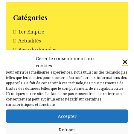
Catégories
1er Empire
Actualités
Base de données
Gérer le consentement aux
Campé Créole
cookies
Comité des fêtes de Campénéac
Pour offrir les meilleures expériences, nous utilisons des technologies
Ecole
telles que les cookies pour stocker et/ou accéder aux informations des
appareils. Le fait de consentir à ces technologies nous permettra de
Faire-part de décès
traiter des données telles que le comportement de navigation ou les
ID uniques sur ce site. Le fait de ne pas consentir ou de retirer son
Fête d’antan
consentement peut avoir un effet négatif sur certaines
Fichier de décès de l'INSEE
caractéristiques et fonctions.
Fours à pain
Accepter
Généalogie
Refuser
généalogies célèbres