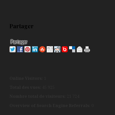
Partager
Online Visitors:
1
Total des vues:
45 925
Nombre total de visiteurs:
21 724
Overview of Search Engine Referrals:
0