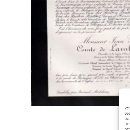
Pou
coo
con
com
con