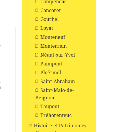
Campénéac
Concoret
Gourhel
Loyat
Monteneuf
s
Monterrein
Néant-sur-Yvel
Paimpont
Ploërmel
Saint-Abraham
r
t
Saint-Malo-de-
Beignon
Taupont
Tréhorenteuc
Histoire et Patrimoines