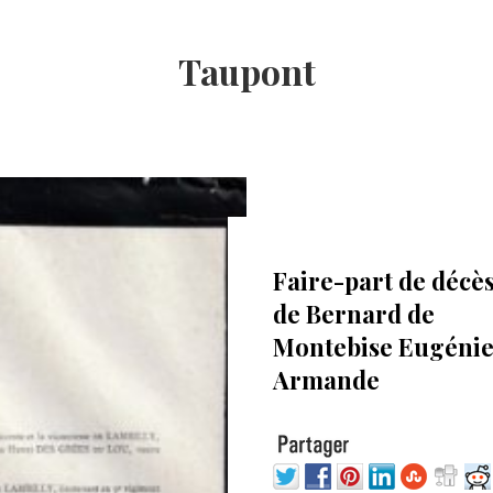
Taupont
23 avril 2022
Faire-part de décè
de Bernard de
Montebise Eugéni
Armande