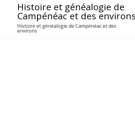
Aller
Histoire et généalogie de
au
Campénéac et des environ
contenu
Histoire et généalogie de Campénéac et des
environs