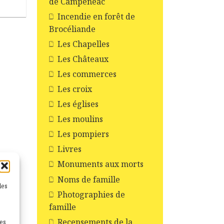
de Campénéac
Incendie en forêt de
Brocéliande
Les Chapelles
Les Châteaux
Les commerces
Les croix
Les églises
Les moulins
Les pompiers
Livres
Monuments aux morts
Noms de famille
les
Photographies de
famille
Recensements de la
nes