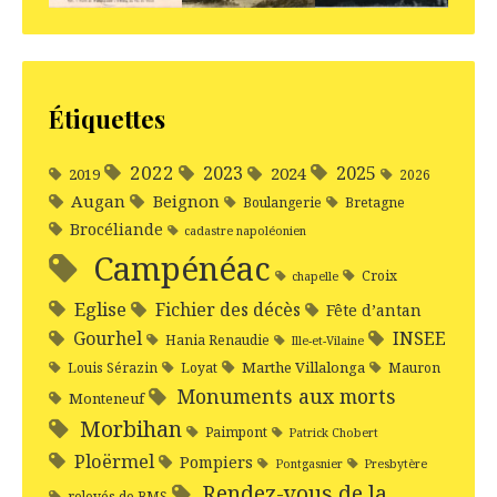
Étiquettes
2022
2025
2023
2024
2019
2026
Augan
Beignon
Boulangerie
Bretagne
Brocéliande
cadastre napoléonien
Campénéac
Croix
chapelle
Eglise
Fichier des décès
Fête d’antan
Gourhel
INSEE
Hania Renaudie
Ille-et-Vilaine
Marthe Villalonga
Louis Sérazin
Loyat
Mauron
Monuments aux morts
Monteneuf
Morbihan
Paimpont
Patrick Chobert
Ploërmel
Pompiers
Pontgasnier
Presbytère
Rendez-vous de la
relevés de BMS