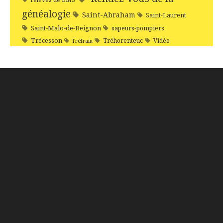
généalogie
Saint-Abraham
Saint-Laurent
Saint-Malo-de-Beignon
sapeurs-pompiers
Trécesson
Tréhorenteuc
Vidéo
Tréfrain