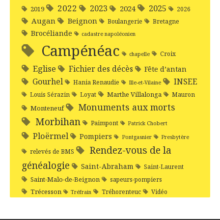
2022
2025
2023
2024
2019
2026
Augan
Beignon
Boulangerie
Bretagne
Brocéliande
cadastre napoléonien
Campénéac
Croix
chapelle
Eglise
Fichier des décès
Fête d’antan
Gourhel
INSEE
Hania Renaudie
Ille-et-Vilaine
Marthe Villalonga
Louis Sérazin
Loyat
Mauron
Monuments aux morts
Monteneuf
Morbihan
Paimpont
Patrick Chobert
Ploërmel
Pompiers
Pontgasnier
Presbytère
Rendez-vous de la
relevés de BMS
généalogie
Saint-Abraham
Saint-Laurent
Saint-Malo-de-Beignon
sapeurs-pompiers
Trécesson
Tréhorenteuc
Vidéo
Tréfrain