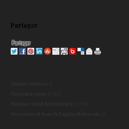
Partager
Online Visitors:
0
Total des vues:
45 257
Nombre total de visiteurs:
21 301
Overview of Search Engine Referrals:
0