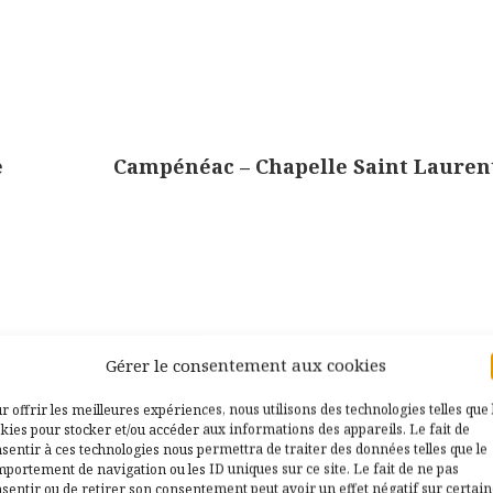
e
Campénéac – Chapelle Saint Lauren
Gérer le consentement aux cookies
r offrir les meilleures expériences, nous utilisons des technologies telles que 
kies pour stocker et/ou accéder aux informations des appareils. Le fait de
sentir à ces technologies nous permettra de traiter des données telles que le
ubliée.
Les champs obligatoires sont indiqués ave
portement de navigation ou les ID uniques sur ce site. Le fait de ne pas
sentir ou de retirer son consentement peut avoir un effet négatif sur certai