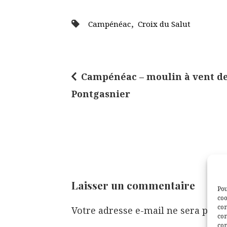
,
Campénéac
Croix du Salut
Campénéac – moulin à vent d
N
Pontgasnier
a
v
i
g
a
t
Laisser un commentaire
Pou
i
coo
con
Votre adresse e-mail ne sera pas p
o
com
con