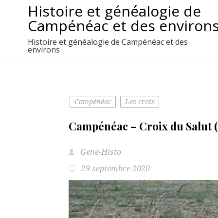
Aller
Histoire et généalogie de
au
Campénéac et des environ
contenu
Histoire et généalogie de Campénéac et des
environs
Campénéac
Les croix
Campénéac – Croix du Salut (
Gene-Histo
29 septembre 2020