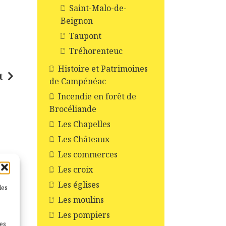
Saint-Malo-de-
Beignon
Taupont
Tréhorenteuc
Histoire et Patrimoines
t
de Campénéac
Incendie en forêt de
Brocéliande
Les Chapelles
Les Châteaux
Les commerces
Les croix
Les églises
les
Les moulins
c
*
Les pompiers
nes