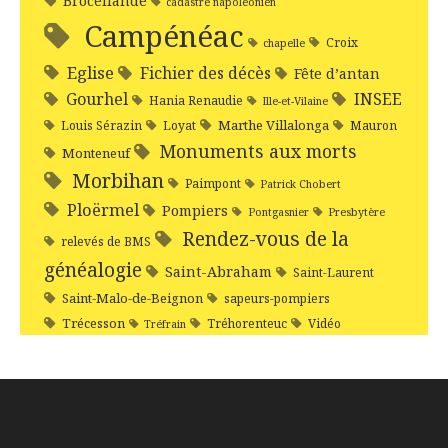
Brocéliande
cadastre napoléonien
Campénéac
Croix
chapelle
Eglise
Fichier des décès
Fête d’antan
Gourhel
INSEE
Hania Renaudie
Ille-et-Vilaine
Marthe Villalonga
Louis Sérazin
Loyat
Mauron
Monuments aux morts
Monteneuf
Morbihan
Paimpont
Patrick Chobert
Ploërmel
Pompiers
Pontgasnier
Presbytère
Rendez-vous de la
relevés de BMS
généalogie
Saint-Abraham
Saint-Laurent
Saint-Malo-de-Beignon
sapeurs-pompiers
Trécesson
Tréhorenteuc
Vidéo
Tréfrain