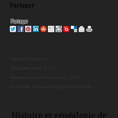
Partager
Online Visitors:
0
Total des vues:
46 469
Nombre total de visiteurs:
21 960
Overview of Search Engine Referrals:
0
Histoire et généalogie de