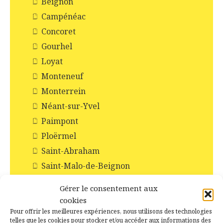
Beignon
Campénéac
Concoret
Gourhel
Loyat
Monteneuf
Monterrein
Néant-sur-Yvel
Paimpont
Ploërmel
Saint-Abraham
Saint-Malo-de-Beignon
Taupont
Gérer le consentement aux
Tréhorenteuc
cookies
Pour offrir les meilleures expériences, nous utilisons des technologies
Histoire et Patrimoines de Campénéac
telles que les cookies pour stocker et/ou accéder aux informations des