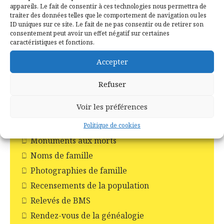
Incendie en forêt de Brocéliande
appareils. Le fait de consentir à ces technologies nous permettra de
traiter des données telles que le comportement de navigation ou les
Les Chapelles
ID uniques sur ce site. Le fait de ne pas consentir ou de retirer son
consentement peut avoir un effet négatif sur certaines
Les Châteaux
caractéristiques et fonctions.
Les commerces
Accepter
Les croix
Les églises
Refuser
Les moulins
Voir les préférences
Les pompiers
Livres
Politique de cookies
Monuments aux morts
Noms de famille
Photographies de famille
Recensements de la population
Relevés de BMS
Rendez-vous de la généalogie