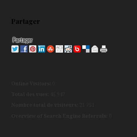
Partager
Online Visitors:
0
Total des vues:
45 947
Nombre total de visiteurs:
21 751
Overview of Search Engine Referrals:
0