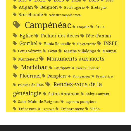
2019
2026
Augan
Beignon
Boulangerie
Bretagne
Brocéliande
cadastre napoléonien
Campénéac
Croix
chapelle
Eglise
Fichier des décès
Fête d’antan
Gourhel
INSEE
Hania Renaudie
Ille-et-Vilaine
Marthe Villalonga
Louis Sérazin
Loyat
Mauron
Monuments aux morts
Monteneuf
Morbihan
Paimpont
Patrick Chobert
Ploërmel
Pompiers
Pontgasnier
Presbytère
Rendez-vous de la
relevés de BMS
généalogie
Saint-Abraham
Saint-Laurent
Saint-Malo-de-Beignon
sapeurs-pompiers
Trécesson
Tréhorenteuc
Vidéo
Tréfrain