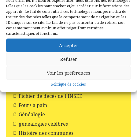
Pour offrir les meilleures expériences, nous utilisons des technologies
telles que les cookies pour stocker et/ou accéder aux informations des
Catégories
appareils. Le fait de consentir à ces technologies nous permettra de
traiter des données telles que le comportement de navigation ou les
1er Empire
ID uniques sur ce site. Le fait de ne pas consentir ou de retirer son
consentement peut avoir un effet négatif sur certaines
Actualités
caractéristiques et fonctions.
Base de données
Accepter
Campé Créole
Refuser
Comité des fêtes de Campénéac
Ecole
Voir les préférences
Faire-part de décès
Politique de cookies
Fête d’antan
Fichier de décès de l'INSEE
Fours à pain
Généalogie
généalogies célèbres
Histoire des communes