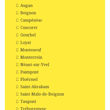
Augan
Beignon
Campénéac
Concoret
Gourhel
Loyat
Monteneuf
Monterrein
Néant-sur-Yvel
Paimpont
Ploërmel
Saint-Abraham
Saint-Malo-de-Beignon
Taupont
Tréhorenteuc