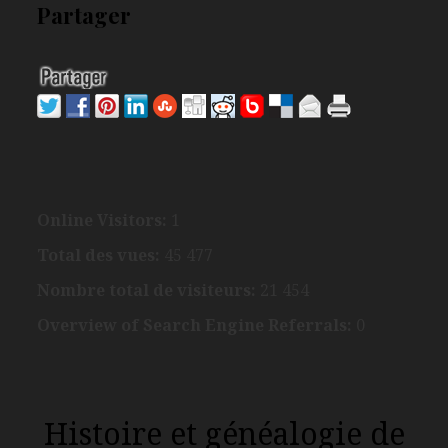
Partager
Online Visitors:
1
Total des vues:
45 477
Nombre total de visiteurs:
21 454
Overview of Search Engine Referrals:
0
Histoire et généalogie de