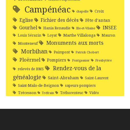
Campénéac
Croix
chapelle
Eglise
Fichier des décès
Fête d’antan
Gourhel
INSEE
Hania Renaudie
Ille-et-Vilaine
Marthe Villalonga
Louis Sérazin
Loyat
Mauron
Monuments aux morts
Monteneuf
Morbihan
Paimpont
Patrick Chobert
Ploërmel
Pompiers
Pontgasnier
Presbytère
Rendez-vous de la
relevés de BMS
généalogie
Saint-Abraham
Saint-Laurent
Saint-Malo-de-Beignon
sapeurs-pompiers
Trécesson
Tréhorenteuc
Vidéo
Tréfrain