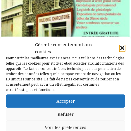
Gérer le consentement aux
cookies
Pour offrir les meilleures expériences, nous utilisons des technologies
telles que les cookies pour stocker et/ou accéder aux informations des
appareils. Le fait de consentir à ces technologies nous permettra de
traiter des données telles que le comportement de navigation ou les
ID uniques sur ce site. Le fait de ne pas consentir ou de retirer son
1 juillet 2023
consentement peut avoir un effet négatif sur certaines
Campénéac capitale de la
caractéristiques et fonctions.
généalogie les 15 & 16 juillet
Accepter
2023
Refuser
L’exposition « Les commerces d’hier et
Voir les préférences
d’aujourd’hui» sera présentée à la salle