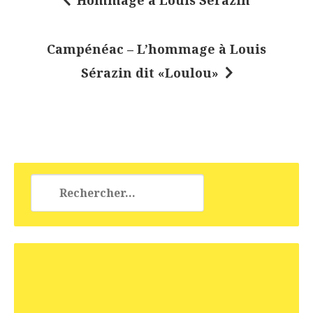
Hommage à Louis Serazin
N
a
Campénéac – L’hommage à Louis
v
Sérazin dit «Loulou»
i
g
a
t
i
Rechercher :
o
n
d
e
l
’