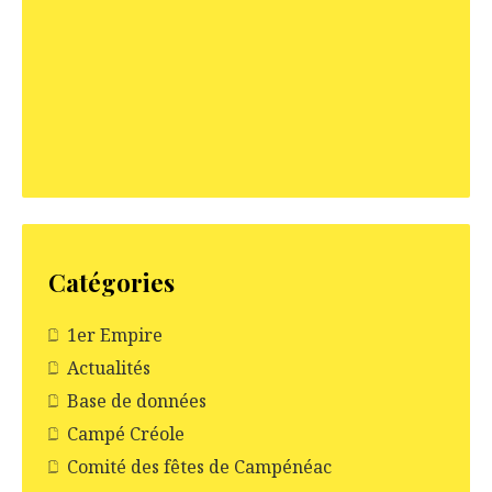
a
r
t
i
c
l
e
Catégories
1er Empire
Actualités
Base de données
Campé Créole
Comité des fêtes de Campénéac