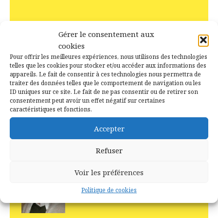
Recent Posts
Gérer le consentement aux
cookies
15 juillet 2026
Pour offrir les meilleures expériences, nous utilisons des technologies
Il y a 10 ans jour pour jour –
telles que les cookies pour stocker et/ou accéder aux informations des
Campénéac le 15 juillet 2016
appareils. Le fait de consentir à ces technologies nous permettra de
traiter des données telles que le comportement de navigation ou les
ID uniques sur ce site. Le fait de ne pas consentir ou de retirer son
2 juillet 2026
consentement peut avoir un effet négatif sur certaines
caractéristiques et fonctions.
La Boulangerie à Campénéac
autrefois
Accepter
Refuser
18 juin 2026
Voir les préférences
Les ancêtres de Daniel Rialet
sont d’Augan, Caro, Ruffiac
Politique de cookies