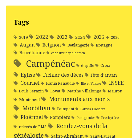
Tags
2022
2025
2023
2024
2019
2026
Augan
Beignon
Boulangerie
Bretagne
Brocéliande
cadastre napoléonien
Campénéac
Croix
chapelle
Eglise
Fichier des décès
Fête d’antan
Gourhel
INSEE
Hania Renaudie
Ille-et-Vilaine
Marthe Villalonga
Louis Sérazin
Loyat
Mauron
Monuments aux morts
Monteneuf
Morbihan
Paimpont
Patrick Chobert
Ploërmel
Pompiers
Pontgasnier
Presbytère
Rendez-vous de la
relevés de BMS
généalogie
Saint-Abraham
Saint-Laurent