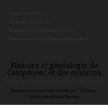
Online Visitors:
0
Total des vues:
46 469
Nombre total de visiteurs:
21 966
Overview of Search Engine Referrals:
0
Histoire et généalogie de
Campénéac et des environs
Histoire et généalogie de Campénéac et des environs
Fièrement propulsé par WordPress
|
TThème :
Bellini par Atlantis Themes