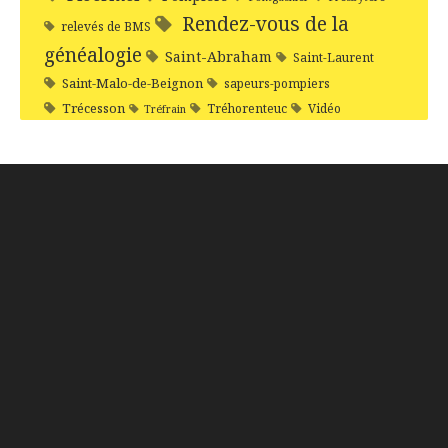
Rendez-vous de la
relevés de BMS
généalogie
Saint-Abraham
Saint-Laurent
Saint-Malo-de-Beignon
sapeurs-pompiers
Trécesson
Tréhorenteuc
Vidéo
Tréfrain