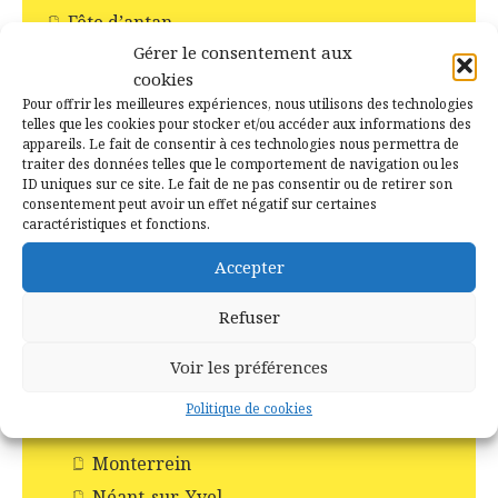
Fête d’antan
Gérer le consentement aux
Fichier de décès de l'INSEE
cookies
Fours à pain
Pour offrir les meilleures expériences, nous utilisons des technologies
Généalogie
telles que les cookies pour stocker et/ou accéder aux informations des
appareils. Le fait de consentir à ces technologies nous permettra de
généalogies célèbres
traiter des données telles que le comportement de navigation ou les
ID uniques sur ce site. Le fait de ne pas consentir ou de retirer son
Histoire des communes
consentement peut avoir un effet négatif sur certaines
caractéristiques et fonctions.
Augan
Beignon
Accepter
Campénéac
Refuser
Concoret
Gourhel
Voir les préférences
Loyat
Politique de cookies
Monteneuf
Monterrein
Néant-sur-Yvel