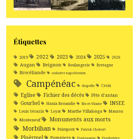
Étiquettes
2022
2025
2023
2024
2019
2026
Augan
Beignon
Boulangerie
Bretagne
Brocéliande
cadastre napoléonien
Campénéac
Croix
chapelle
Eglise
Fichier des décès
Fête d’antan
Gourhel
INSEE
Hania Renaudie
Ille-et-Vilaine
Marthe Villalonga
Louis Sérazin
Loyat
Mauron
Monuments aux morts
Monteneuf
Morbihan
Paimpont
Patrick Chobert
Ploërmel
Pompiers
Pontgasnier
Presbytère