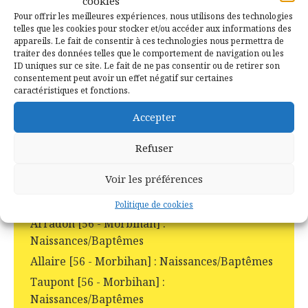
cookies
Campénéac (56)
Pour offrir les meilleures expériences, nous utilisons des technologies
telles que les cookies pour stocker et/ou accéder aux informations des
appareils. Le fait de consentir à ces technologies nous permettra de
traiter des données telles que le comportement de navigation ou les
ID uniques sur ce site. Le fait de ne pas consentir ou de retirer son
consentement peut avoir un effet négatif sur certaines
caractéristiques et fonctions.
Actes de Histoire et généalogie
Accepter
de Campénéac et des environs
Refuser
Béganne [56 - Morbihan] :
Voir les préférences
Naissances/Baptêmes
Auray [56 - Morbihan] : Naissances/Baptêmes
Politique de cookies
Arradon [56 - Morbihan] :
Naissances/Baptêmes
Allaire [56 - Morbihan] : Naissances/Baptêmes
Taupont [56 - Morbihan] :
Naissances/Baptêmes