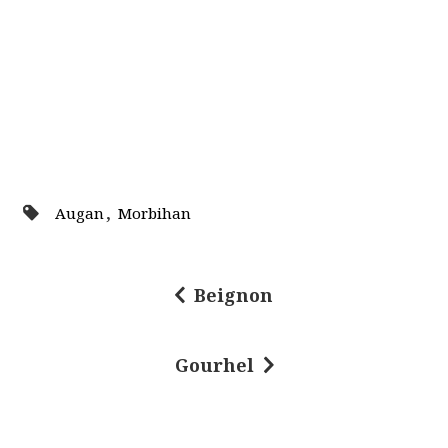
,
Augan
Morbihan
Beignon
N
a
Gourhel
v
i