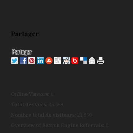
Partager
Online Visitors:
0
Total des vues:
46 469
Nombre total de visiteurs:
21 960
Overview of Search Engine Referrals:
0