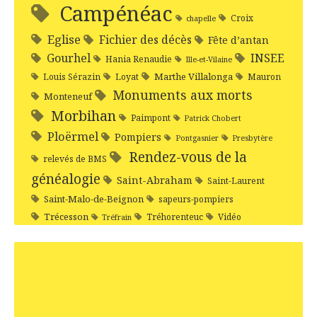
Campénéac
Croix
chapelle
Eglise
Fichier des décès
Fête d’antan
Gourhel
INSEE
Hania Renaudie
Ille-et-Vilaine
Marthe Villalonga
Louis Sérazin
Loyat
Mauron
Monuments aux morts
Monteneuf
Morbihan
Paimpont
Patrick Chobert
Ploërmel
Pompiers
Pontgasnier
Presbytère
Rendez-vous de la
relevés de BMS
généalogie
Saint-Abraham
Saint-Laurent
Saint-Malo-de-Beignon
sapeurs-pompiers
Trécesson
Tréhorenteuc
Vidéo
Tréfrain