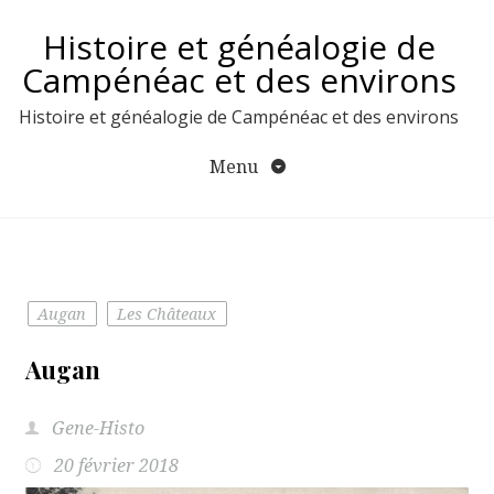
Aller
Histoire et généalogie de
au
contenu
Campénéac et des environs
Histoire et généalogie de Campénéac et des environs
Menu
Augan
Les Châteaux
Augan
Gene-Histo
20 février 2018