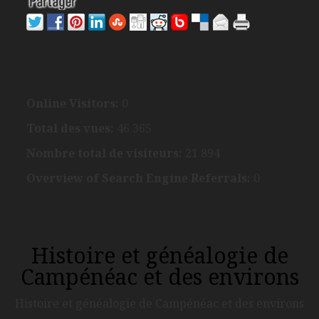
Online Visitors:
0
Total des vues:
46 365
Nombre total de visiteurs:
21 894
Overview of Search Engine Referrals:
0
Histoire et généalogie de
Campénéac et des environs
Histoire et généalogie de Campénéac et des environs