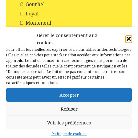
Gourhel
Loyat
Monteneuf
Monterrein
Gérer le consentement aux
Néant-sur-Yvel
cookies
Pour offrir les meilleures expériences, nous utilisons des technologies
Paimpont
telles que les cookies pour stocker et/ou accéder aux informations des
Ploërmel
appareils. Le fait de consentir à ces technologies nous permettra de
traiter des données telles que le comportement de navigation ou les
Saint-Abraham
ID uniques sur ce site. Le fait de ne pas consentir ou de retirer son
consentement peut avoir un effet négatif sur certaines
Saint-Malo-de-Beignon
caractéristiques et fonctions.
Taupont
Accepter
Tréhorenteuc
Histoire et Patrimoines de Campénéac
Refuser
Incendie en forêt de Brocéliande
Voir les préférences
Les Chapelles
Politique de cookies
Les Châteaux