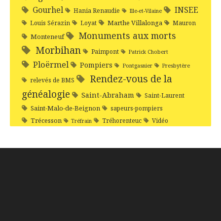
Gourhel
INSEE
Hania Renaudie
Ille-et-Vilaine
Marthe Villalonga
Louis Sérazin
Loyat
Mauron
Monuments aux morts
Monteneuf
Morbihan
Paimpont
Patrick Chobert
Ploërmel
Pompiers
Pontgasnier
Presbytère
Rendez-vous de la
relevés de BMS
généalogie
Saint-Abraham
Saint-Laurent
Saint-Malo-de-Beignon
sapeurs-pompiers
Trécesson
Tréhorenteuc
Vidéo
Tréfrain