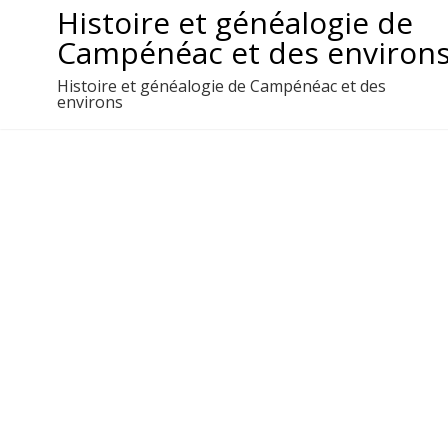
Aller
Histoire et généalogie de
au
Campénéac et des environ
contenu
Histoire et généalogie de Campénéac et des
environs