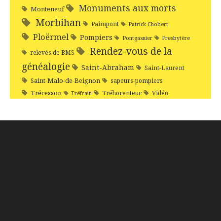
Monuments aux morts
Monteneuf
Morbihan
Paimpont
Patrick Chobert
Ploërmel
Pompiers
Pontgasnier
Presbytère
Rendez-vous de la
relevés de BMS
généalogie
Saint-Abraham
Saint-Laurent
Saint-Malo-de-Beignon
sapeurs-pompiers
Trécesson
Tréhorenteuc
Vidéo
Tréfrain