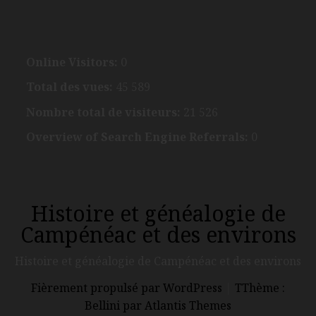
Online Visitors:
0
Total des vues:
45 589
Nombre total de visiteurs:
21 526
Overview of Search Engine Referrals:
0
Histoire et généalogie de
Campénéac et des environs
Histoire et généalogie de Campénéac et des environs
Fièrement propulsé par WordPress
|
TThème :
Bellini par Atlantis Themes