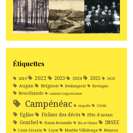
Étiquettes
2022
2025
2023
2024
2019
2026
Augan
Beignon
Boulangerie
Bretagne
Brocéliande
cadastre napoléonien
Campénéac
Croix
chapelle
Eglise
Fichier des décès
Fête d’antan
Gourhel
INSEE
Hania Renaudie
Ille-et-Vilaine
Marthe Villalonga
Louis Sérazin
Loyat
Mauron