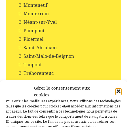
Monteneuf
Monterrein
Néant-sur-Yvel
Paimpont
Ploërmel
Saint-Abraham
Saint-Malo-de-Beignon
Taupont
Tréhorenteuc
Histoire et Patrimoines de Campénéac
Gérer le consentement aux
Incendie en forêt de Brocéliande
cookies
Les Chapelles
Pour offrir les meilleures expériences, nous utilisons des technologies
telles que les cookies pour stocker et/ou accéder aux informations des
Les Châteaux
appareils. Le fait de consentir à ces technologies nous permettra de
traiter des données telles que le comportement de navigation ou les
Les commerces
ID uniques sur ce site. Le fait de ne pas consentir ou de retirer son
Les croix
consentement peut avoir un effet négatif sur certaines