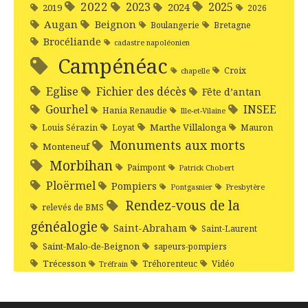
2022
2025
2023
2024
2019
2026
Augan
Beignon
Boulangerie
Bretagne
Brocéliande
cadastre napoléonien
Campénéac
Croix
chapelle
Eglise
Fichier des décès
Fête d’antan
Gourhel
INSEE
Hania Renaudie
Ille-et-Vilaine
Marthe Villalonga
Louis Sérazin
Loyat
Mauron
Monuments aux morts
Monteneuf
Morbihan
Paimpont
Patrick Chobert
Ploërmel
Pompiers
Pontgasnier
Presbytère
Rendez-vous de la
relevés de BMS
généalogie
Saint-Abraham
Saint-Laurent
Saint-Malo-de-Beignon
sapeurs-pompiers
Trécesson
Tréhorenteuc
Vidéo
Tréfrain