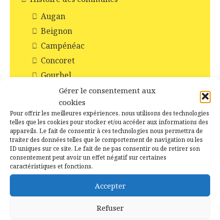
Augan
Beignon
Campénéac
Concoret
Gourhel
Loyat
Gérer le consentement aux
cookies
Monteneuf
Pour offrir les meilleures expériences, nous utilisons des technologies
Monterrein
telles que les cookies pour stocker et/ou accéder aux informations des
appareils. Le fait de consentir à ces technologies nous permettra de
Néant-sur-Yvel
traiter des données telles que le comportement de navigation ou les
Paimpont
ID uniques sur ce site. Le fait de ne pas consentir ou de retirer son
consentement peut avoir un effet négatif sur certaines
Ploërmel
caractéristiques et fonctions.
Saint-Abraham
Accepter
Saint-Malo-de-Beignon
Refuser
Taupont