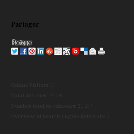
Partager
Online Visitors:
3
Total des vues:
45 193
Nombre total de visiteurs:
21 257
Overview of Search Engine Referrals:
0