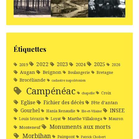
Étiquettes
2022
2025
2023
2024
2019
2026
Augan
Beignon
Boulangerie
Bretagne
Brocéliande
cadastre napoléonien
Campénéac
Croix
chapelle
Eglise
Fichier des décès
Fête d’antan
Gourhel
INSEE
Hania Renaudie
Ille-et-Vilaine
Marthe Villalonga
Louis Sérazin
Loyat
Mauron
Monuments aux morts
Monteneuf
Morbihan
Paimpont
Patrick Chobert