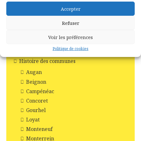
Faire-part de décès
Accepter
Fête d’antan
Refuser
Fichier de décès de l'INSEE
Fours à pain
Voir les préférences
Généalogie
Politique de cookies
généalogies célèbres
Histoire des communes
Augan
Beignon
Campénéac
Concoret
Gourhel
Loyat
Monteneuf
Monterrein