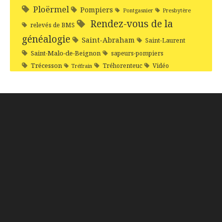
Ploërmel
Pompiers
Pontgasnier
Presbytère
Rendez-vous de la
relevés de BMS
généalogie
Saint-Abraham
Saint-Laurent
Saint-Malo-de-Beignon
sapeurs-pompiers
Trécesson
Tréhorenteuc
Vidéo
Tréfrain