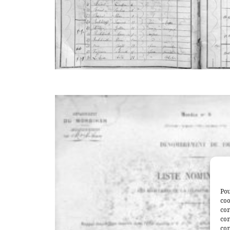
Pou
coo
con
com
con