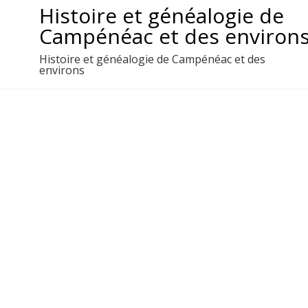
Aller
Histoire et généalogie de
au
Campénéac et des environ
contenu
Histoire et généalogie de Campénéac et des
environs