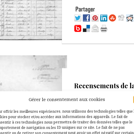
16 septembre 2022
Recensements de l
population
Gérer le consentement aux cookies
Les listes nominatives par
r offrir les meilleures expériences, nous utilisons des technologies telles que 
commune et par famille ont été
kies pour stocker et/ou accéder aux informations des appareils. Le fait de
établies à partir de 1836 en
sentir à ces technologies nous permettra de traiter des données telles que le
application de la circulaire du
portement de navigation ou les ID uniques sur ce site. Le fait de ne pas
sentir ou de retirer son consentement peut avoir un effet négatif sur certai
ministre […]