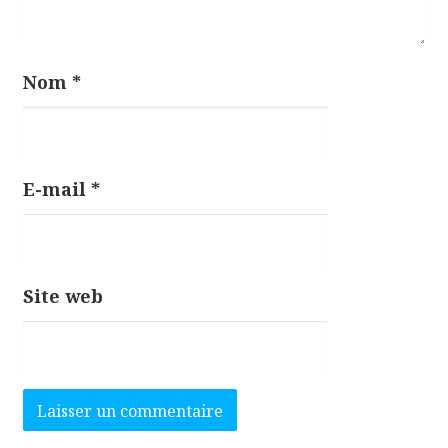
l
e
Nom
*
E-mail
*
Site web