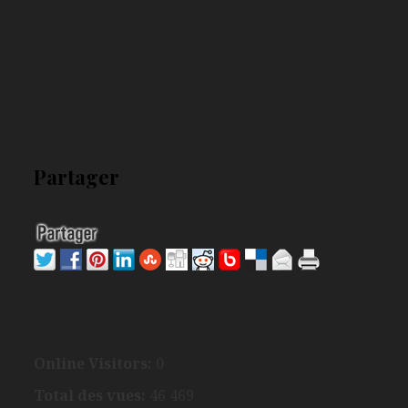
Partager
Online Visitors:
0
Total des vues:
46 469