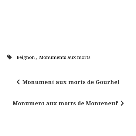
,
Beignon
Monuments aux morts
Monument aux morts de Gourhel
N
a
Monument aux morts de Monteneuf
v
i
g