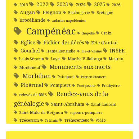
2022
2025
2023
2024
2019
2026
Augan
Beignon
Boulangerie
Bretagne
Brocéliande
cadastre napoléonien
Campénéac
Croix
chapelle
Eglise
Fichier des décès
Fête d’antan
Gourhel
INSEE
Hania Renaudie
Ille-et-Vilaine
Marthe Villalonga
Louis Sérazin
Loyat
Mauron
Monuments aux morts
Monteneuf
Morbihan
Paimpont
Patrick Chobert
Ploërmel
Pompiers
Pontgasnier
Presbytère
Rendez-vous de la
relevés de BMS
généalogie
Saint-Abraham
Saint-Laurent
Saint-Malo-de-Beignon
sapeurs-pompiers
Trécesson
Tréhorenteuc
Vidéo
Tréfrain