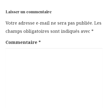
a
t
Laisser un commentaire
i
Votre adresse e-mail ne sera pas publiée.
Les
o
champs obligatoires sont indiqués avec
*
n
d
Commentaire
*
e
l
’
a
r
t
i
c