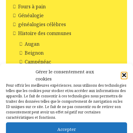
Fours à pain
Généalogie
généalogies célèbres
Histoire des communes
Augan
Beignon
Campénéac
Concoret
Gérer le consentement aux
cookies
Gourhel
Pour offrir les meilleures expériences, nous utilisons des technologies
Loyat
telles que les cookies pour stocker et/ou accéder aux informations des
appareils. Le fait de consentir à ces technologies nous permettra de
Monteneuf
traiter des données telles que le comportement de navigation ou les
Monterrein
ID uniques sur ce site. Le fait de ne pas consentir ou de retirer son
consentement peut avoir un effet négatif sur certaines
Néant-sur-Yvel
caractéristiques et fonctions.
Paimpont
Accepter