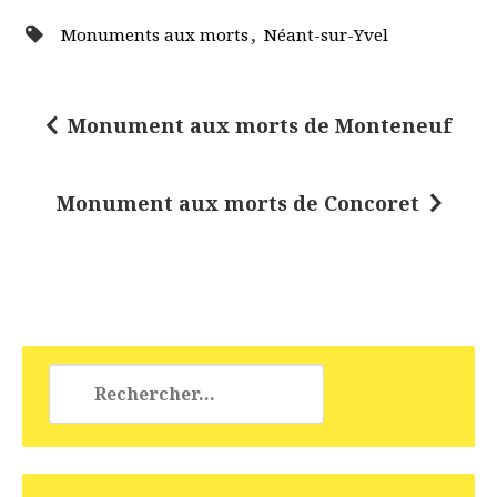
,
Monuments aux morts
Néant-sur-Yvel
Monument aux morts de Monteneuf
N
a
Monument aux morts de Concoret
v
i
g
a
t
Rechercher :
i
o
n