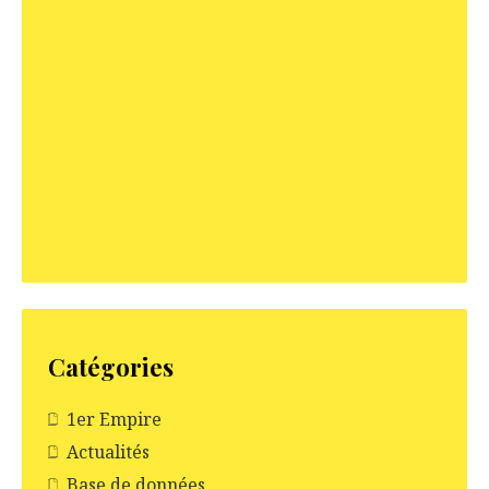
d
e
l
’
a
r
t
i
c
l
e
Catégories
1er Empire
Actualités
Base de données