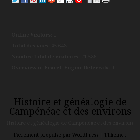
Online Visitors:
1
Total des vues:
45 648
Nombre total de visiteurs:
21 586
Overview of Search Engine Referrals:
0
Histoire et généalogie de
Campénéac et des environs
Histoire et généalogie de Campénéac et des environs
Fièrement propulsé par WordPress
|
TThème :