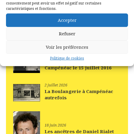
consentement peut avoir un effet négatif sur certaines
Vidéo
caractéristiques et fonctions.
Accepter
Refuser
Recent Posts
Voir les préférences
15 juillet 2026
Politique de cookies
Il y a 10 ans jour pour jour –
Campénéac le 15 juillet 2016
2 juillet 2026
La Boulangerie à Campénéac
autrefois
18 juin 2026
Les ancêtres de Daniel Rialet