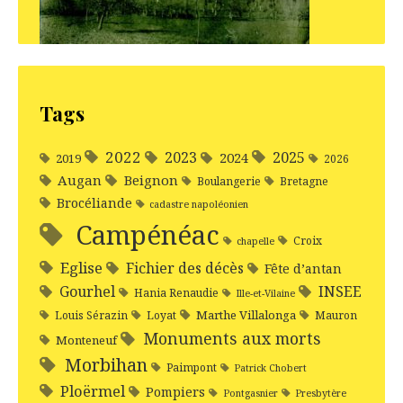
Tags
2022
2025
2023
2024
2019
2026
Augan
Beignon
Boulangerie
Bretagne
Brocéliande
cadastre napoléonien
Campénéac
Croix
chapelle
Eglise
Fichier des décès
Fête d’antan
Gourhel
INSEE
Hania Renaudie
Ille-et-Vilaine
Marthe Villalonga
Louis Sérazin
Loyat
Mauron
Monuments aux morts
Monteneuf
Morbihan
Paimpont
Patrick Chobert
Ploërmel
Pompiers
Pontgasnier
Presbytère