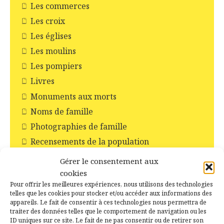
Les commerces
Les croix
Les églises
Les moulins
Les pompiers
Livres
Monuments aux morts
Noms de famille
Photographies de famille
Recensements de la population
Relevés de BMS
Gérer le consentement aux
Rendez-vous de la généalogie
cookies
Pour offrir les meilleures expériences, nous utilisons des technologies
Révolution Française
telles que les cookies pour stocker et/ou accéder aux informations des
Salon/Exposition
appareils. Le fait de consentir à ces technologies nous permettra de
traiter des données telles que le comportement de navigation ou les
Site internet
ID uniques sur ce site. Le fait de ne pas consentir ou de retirer son