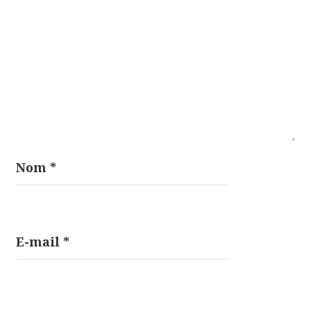
r
t
i
c
l
e
Nom
*
E-mail
*