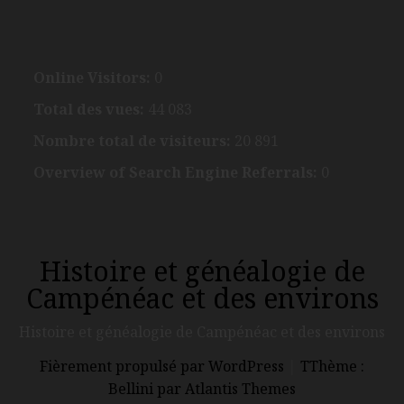
Online Visitors:
0
Total des vues:
44 083
Nombre total de visiteurs:
20 891
Overview of Search Engine Referrals:
0
Histoire et généalogie de
Campénéac et des environs
Histoire et généalogie de Campénéac et des environs
Fièrement propulsé par WordPress
|
TThème :
Bellini par Atlantis Themes