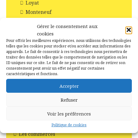
Loyat
Monteneuf
Monterrein
Gérer le consentement aux
Néant-sur-Yvel
cookies
Paimpont
Pour offrir les meilleures expériences, nous utilisons des technologies
telles que les cookies pour stocker et/ou accéder aux informations des
Ploërmel
appareils. Le fait de consentir à ces technologies nous permettra de
traiter des données telles que le comportement de navigation ou les
Saint-Abraham
ID uniques sur ce site. Le fait de ne pas consentir ou de retirer son
Saint-Malo-de-Beignon
consentement peut avoir un effet négatif sur certaines
caractéristiques et fonctions.
Taupont
Accepter
Tréhorenteuc
Histoire et Patrimoines de Campénéac
Refuser
Incendie en forêt de Brocéliande
Voir les préférences
Les Chapelles
Les Châteaux
Politique de cookies
Les commerces