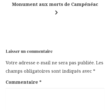
a
Monument aux morts de Campénéac
v
i
g
a
t
i
Laisser un commentaire
o
Votre adresse e-mail ne sera pas publiée.
Les
n
champs obligatoires sont indiqués avec
*
d
e
Commentaire
*
l
’
a