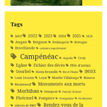
Tags
2022
2025
2023
2024
2019
2026
Augan
Beignon
Boulangerie
Bretagne
Brocéliande
cadastre napoléonien
Campénéac
Croix
chapelle
Eglise
Fichier des décès
Fête d’antan
Gourhel
INSEE
Hania Renaudie
Ille-et-Vilaine
Marthe Villalonga
Louis Sérazin
Loyat
Mauron
Monuments aux morts
Monteneuf
Morbihan
Paimpont
Patrick Chobert
Ploërmel
Pompiers
Pontgasnier
Presbytère
Rendez-vous de la
relevés de BMS