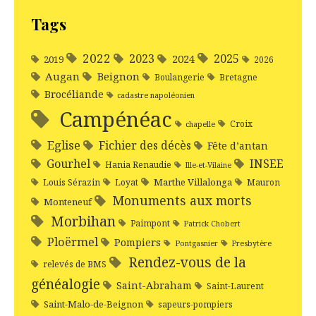
Tags
2022
2025
2023
2024
2019
2026
Augan
Beignon
Boulangerie
Bretagne
Brocéliande
cadastre napoléonien
Campénéac
Croix
chapelle
Eglise
Fichier des décès
Fête d’antan
Gourhel
INSEE
Hania Renaudie
Ille-et-Vilaine
Marthe Villalonga
Louis Sérazin
Loyat
Mauron
Monuments aux morts
Monteneuf
Morbihan
Paimpont
Patrick Chobert
Ploërmel
Pompiers
Pontgasnier
Presbytère
Rendez-vous de la
relevés de BMS
généalogie
Saint-Abraham
Saint-Laurent
Saint-Malo-de-Beignon
sapeurs-pompiers