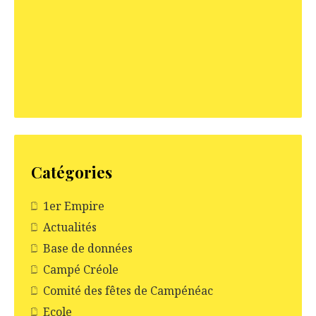
t
i
c
l
e
Catégories
1er Empire
Actualités
Base de données
Campé Créole
Comité des fêtes de Campénéac
Ecole