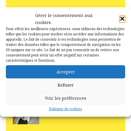
Recent Posts
Gérer le consentement aux
cookies
15 juillet 2026
Pour offrir les meilleures expériences, nous utilisons des technologies
Il y a 10 ans jour pour jour –
telles que les cookies pour stocker et/ou accéder aux informations des
Campénéac le 15 juillet 2016
appareils. Le fait de consentir à ces technologies nous permettra de
traiter des données telles que le comportement de navigation ou les
ID uniques sur ce site. Le fait de ne pas consentir ou de retirer son
consentement peut avoir un effet négatif sur certaines
2 juillet 2026
caractéristiques et fonctions.
La Boulangerie à Campénéac
autrefois
Accepter
Refuser
18 juin 2026
Voir les préférences
Les ancêtres de Daniel Rialet
sont d’Augan, Caro, Ruffiac
Politique de cookies