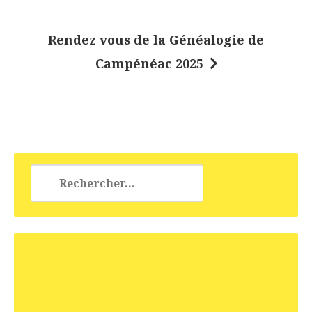
v
i
Rendez vous de la Généalogie de
g
Campénéac 2025
a
t
i
o
n
Rechercher :
d
e
l
’
a
r