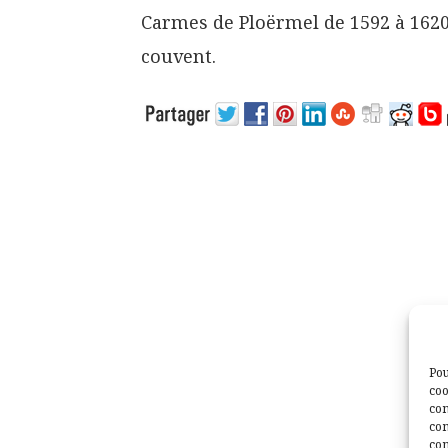
Carmes de Ploërmel de 1592 à 1620,
couvent.
Pou
coo
con
com
con