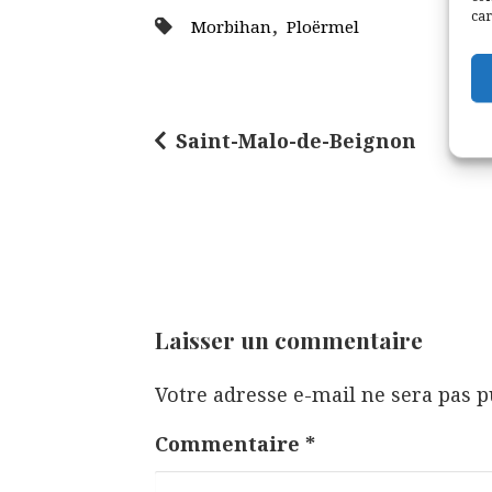
car
,
Morbihan
Ploërmel
Saint-Malo-de-Beignon
N
a
v
i
g
a
Laisser un commentaire
t
Votre adresse e-mail ne sera pas p
i
o
Commentaire
*
n