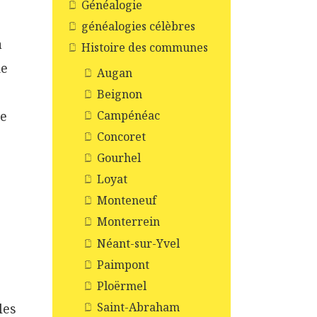
Généalogie
généalogies célèbres
a
Histoire des communes
de
Augan
Beignon
le
Campénéac
Concoret
Gourhel
Loyat
Monteneuf
Monterrein
Néant-sur-Yvel
Paimpont
e
Ploërmel
Saint-Abraham
les