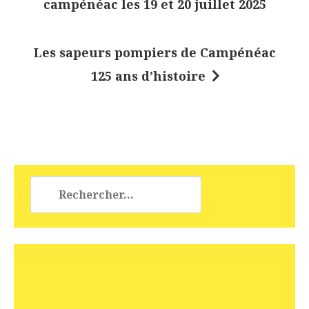
campénéac les 19 et 20 juillet 2025
i
g
Les sapeurs pompiers de Campénéac
a
125 ans d’histoire
t
i
o
n
d
Rechercher :
e
l
’
a
r
t