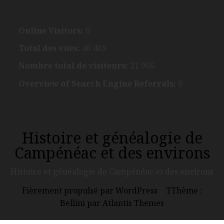
Online Visitors:
0
Total des vues:
46 469
Nombre total de visiteurs:
21 966
Overview of Search Engine Referrals:
0
Histoire et généalogie de
Campénéac et des environs
Histoire et généalogie de Campénéac et des environs
Fièrement propulsé par WordPress
|
TThème :
Bellini par Atlantis Themes