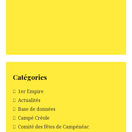
i
c
l
e
Catégories
1er Empire
Actualités
Base de données
Campé Créole
Comité des fêtes de Campénéac