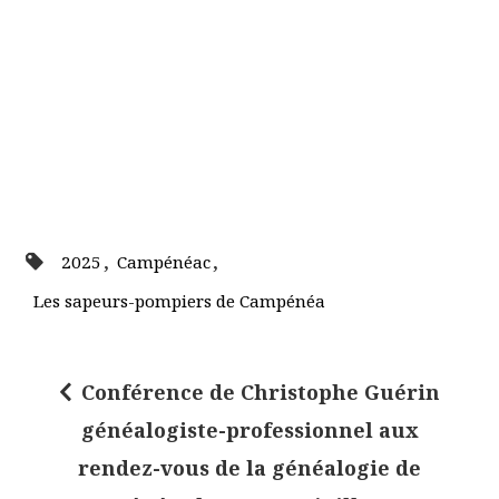
,
,
2025
Campénéac
Les sapeurs-pompiers de Campénéa
Conférence de Christophe Guérin
N
généalogiste-professionnel aux
a
rendez-vous de la généalogie de
v