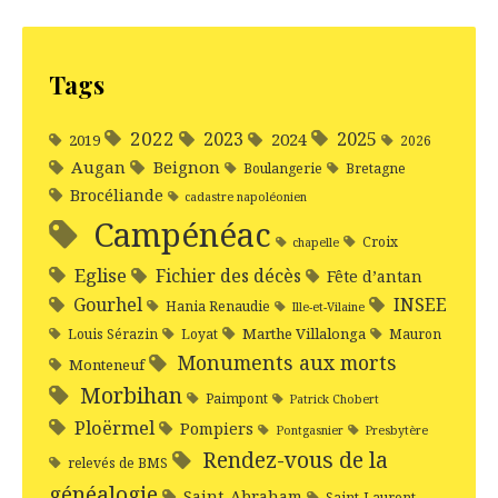
Tags
2022
2025
2023
2024
2019
2026
Augan
Beignon
Boulangerie
Bretagne
Brocéliande
cadastre napoléonien
Campénéac
Croix
chapelle
Eglise
Fichier des décès
Fête d’antan
Gourhel
INSEE
Hania Renaudie
Ille-et-Vilaine
Marthe Villalonga
Louis Sérazin
Loyat
Mauron
Monuments aux morts
Monteneuf
Morbihan
Paimpont
Patrick Chobert
Ploërmel
Pompiers
Pontgasnier
Presbytère
Rendez-vous de la
relevés de BMS
généalogie
Saint-Abraham
Saint-Laurent