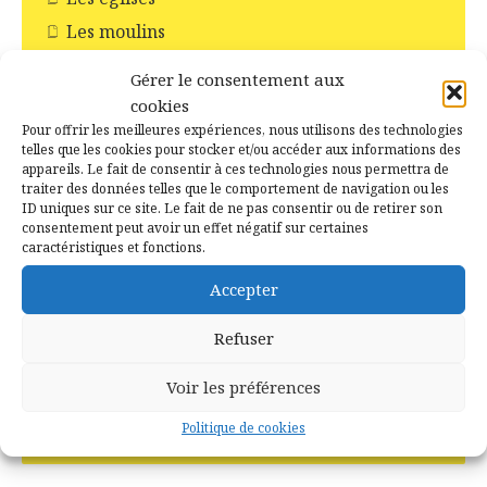
Les moulins
Les pompiers
Gérer le consentement aux
Livres
cookies
Monuments aux morts
Pour offrir les meilleures expériences, nous utilisons des technologies
telles que les cookies pour stocker et/ou accéder aux informations des
Noms de famille
appareils. Le fait de consentir à ces technologies nous permettra de
traiter des données telles que le comportement de navigation ou les
Photographies de famille
ID uniques sur ce site. Le fait de ne pas consentir ou de retirer son
Recensements de la population
consentement peut avoir un effet négatif sur certaines
caractéristiques et fonctions.
Relevés de BMS
Accepter
Rendez-vous de la généalogie
Révolution Française
Refuser
Salon/Exposition
Voir les préférences
Site internet
Vidéo
Politique de cookies