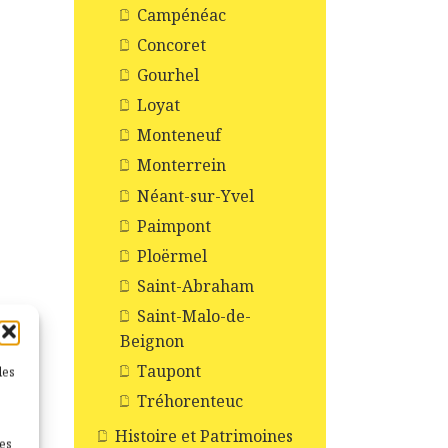
Campénéac
Concoret
Gourhel
Loyat
Monteneuf
Monterrein
Néant-sur-Yvel
Paimpont
Ploërmel
Saint-Abraham
Saint-Malo-de-
Beignon
Taupont
les
Tréhorenteuc
les
Histoire et Patrimoines
nes