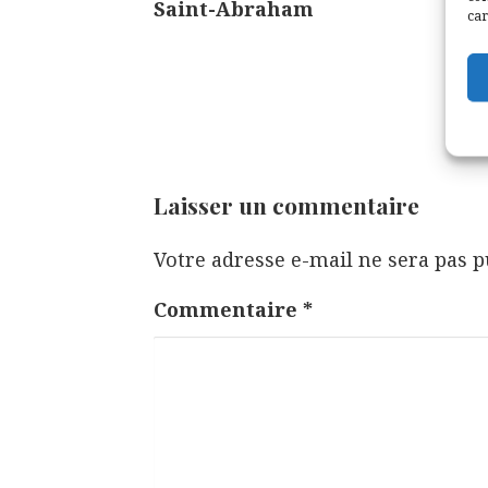
Saint-Abraham
a
car
v
i
g
a
t
Laisser un commentaire
i
Votre adresse e-mail ne sera pas p
o
n
Commentaire
*
d
e
l
’