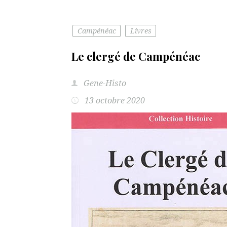
Campénéac
Livres
Le clergé de Campénéac
Gene-Histo
13 octobre 2020