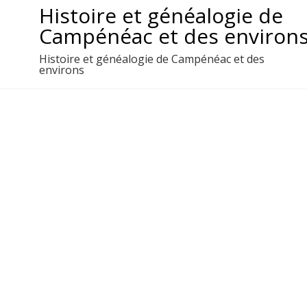
Aller
Histoire et généalogie de
au
Campénéac et des environ
contenu
Histoire et généalogie de Campénéac et des
environs