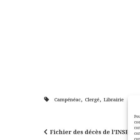
,
,
Campénéac
Clergé
Librairie
Pou
coo
con
Fichier des décès de l’INSEE p
N
com
con