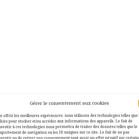
Gérer le consentement aux cookies
r offrir les meilleures expériences, nous utilisons des technologies telles que 
kies pour stocker et/ou accéder aux informations des appareils. Le fait de
sentir à ces technologies nous permettra de traiter des données telles que le
our
Reportage sur le Restaurant sur 
portement de navigation ou les ID uniques sur ce site. Le fait de ne pas
sentir ou de retirer son consentement peut avoir un effet négatif sur certai