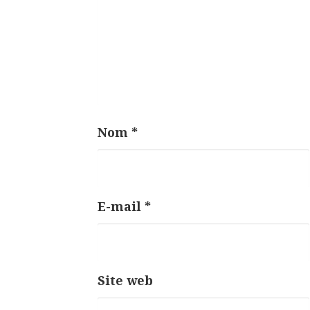
a
r
t
i
c
l
Nom
*
e
E-mail
*
Site web