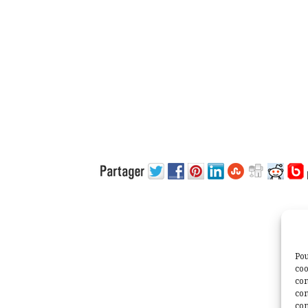
Pou
coo
con
com
con