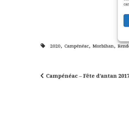
car
,
,
,
2020
Campénéac
Morbihan
Rende
Campénéac – Fête d’antan 201
N
a
v
i
g
a