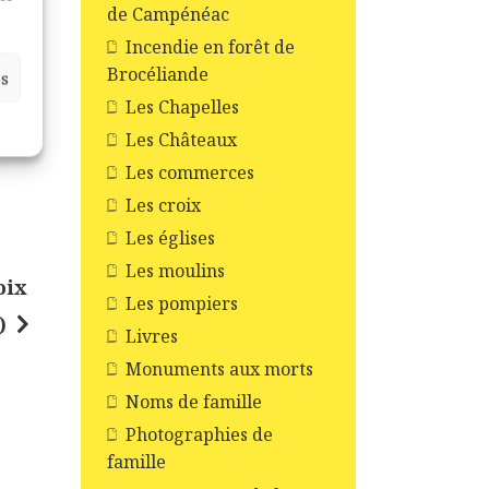
de Campénéac
Incendie en forêt de
Brocéliande
es
Les Chapelles
Les Châteaux
Les commerces
Les croix
Les églises
Les moulins
oix
Les pompiers
)
Livres
Monuments aux morts
Noms de famille
Photographies de
famille