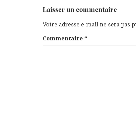
t
Laisser un commentaire
i
Votre adresse e-mail ne sera pas p
o
n
Commentaire
*
d
e
l
’
a
r
t
i
c