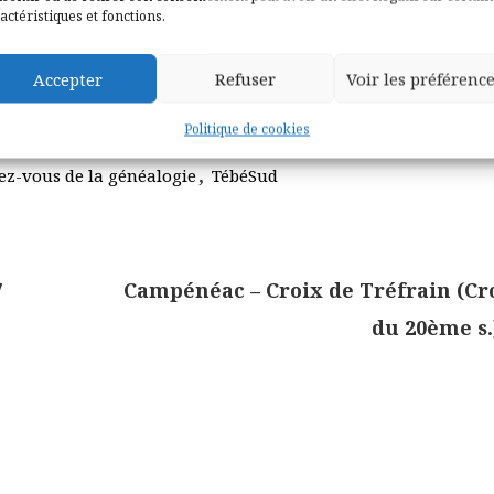
actéristiques et fonctions.
Accepter
Refuser
Voir les préférenc
Politique de cookies
,
z-vous de la généalogie
TébéSud
7
Campénéac – Croix de Tréfrain (Cr
du 20ème s.