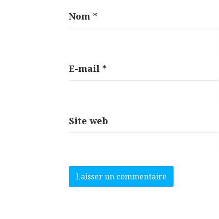
l
Nom
*
e
E-mail
*
Site web