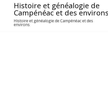
Aller
Histoire et généalogie de
au
Campénéac et des environ
contenu
Histoire et généalogie de Campénéac et des
environs