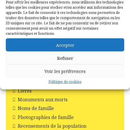
Tréhorenteuc
Pour offrir les meilleures expériences, nous utilisons des technologies
telles que les cookies pour stocker et/ou accéder aux informations des
Histoire et Patrimoines de Campénéac
appareils. Le fait de consentir à ces technologies nous permettra de
traiter des données telles que le comportement de navigation ou les
Incendie en forêt de Brocéliande
ID uniques sur ce site. Le fait de ne pas consentir ou de retirer son
consentement peut avoir un effet négatif sur certaines
Les Chapelles
caractéristiques et fonctions.
Les Châteaux
Accepter
Les commerces
Les croix
Refuser
Les églises
Voir les préférences
Les moulins
Les pompiers
Politique de cookies
Livres
Monuments aux morts
Noms de famille
Photographies de famille
Recensements de la population