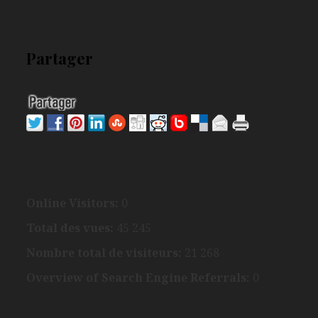
Partager
Online Visitors:
0
Total des vues:
45 245
Nombre total de visiteurs:
21 268
Overview of Search Engine Referrals:
0