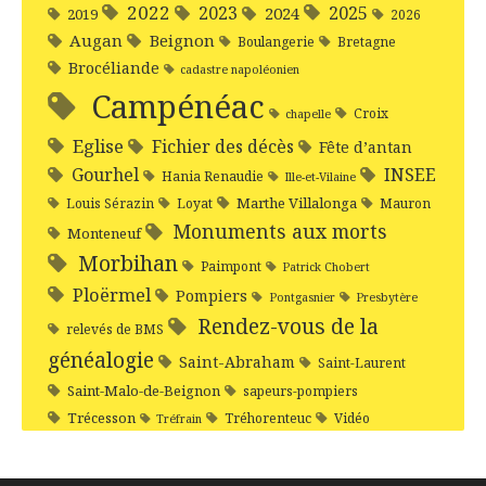
2022
2025
2023
2024
2019
2026
Augan
Beignon
Boulangerie
Bretagne
Brocéliande
cadastre napoléonien
Campénéac
Croix
chapelle
Eglise
Fichier des décès
Fête d’antan
Gourhel
INSEE
Hania Renaudie
Ille-et-Vilaine
Marthe Villalonga
Louis Sérazin
Loyat
Mauron
Monuments aux morts
Monteneuf
Morbihan
Paimpont
Patrick Chobert
Ploërmel
Pompiers
Pontgasnier
Presbytère
Rendez-vous de la
relevés de BMS
généalogie
Saint-Abraham
Saint-Laurent
Saint-Malo-de-Beignon
sapeurs-pompiers
Trécesson
Tréhorenteuc
Vidéo
Tréfrain