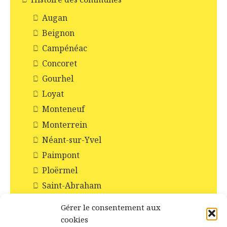
Augan
Beignon
Campénéac
Concoret
Gourhel
Loyat
Monteneuf
Monterrein
Néant-sur-Yvel
Paimpont
Ploërmel
Saint-Abraham
Saint-Malo-de-Beignon
Gérer le consentement aux
Taupont
cookies