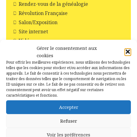
Rendez-vous de la généalogie
Révolution Française
Salon/Exposition
Site internet
Vidéo
Gérer le consentement aux
cookies
Pour offrir les meilleures expériences, nous utilisons des technologies
telles que les cookies pour stocker et/ou accéder aux informations des
appareils. Le fait de consentir à ces technologies nous permettra de
Recent Posts
traiter des données telles que le comportement de navigation ou les
ID uniques sur ce site. Le fait de ne pas consentir ou de retirer son
consentement peut avoir un effet négatif sur certaines
15 juillet 2026
caractéristiques et fonctions.
Il y a 10 ans jour pour jour –
Campénéac le 15 juillet 2016
Accepter
Refuser
2 juillet 2026
La Boulangerie à Campénéac
Voir les préférences
autrefois