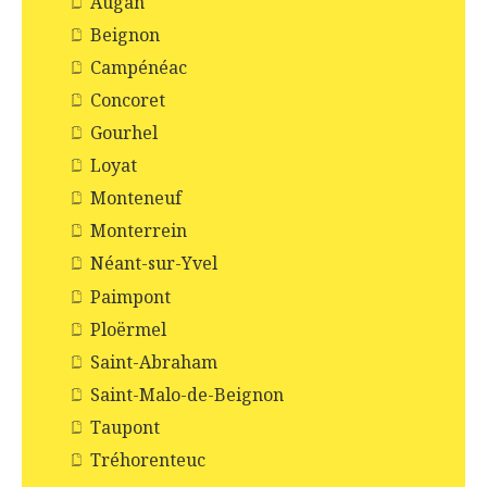
Augan
Beignon
Campénéac
Concoret
Gourhel
Loyat
Monteneuf
Monterrein
Néant-sur-Yvel
Paimpont
Ploërmel
Saint-Abraham
Saint-Malo-de-Beignon
Taupont
Tréhorenteuc