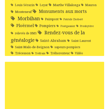
Marthe Villalonga
Louis Sérazin
Loyat
Mauron
Monuments aux morts
Monteneuf
Morbihan
Paimpont
Patrick Chobert
Ploërmel
Pompiers
Pontgasnier
Presbytère
Rendez-vous de la
relevés de BMS
généalogie
Saint-Abraham
Saint-Laurent
Saint-Malo-de-Beignon
sapeurs-pompiers
Trécesson
Tréhorenteuc
Vidéo
Tréfrain