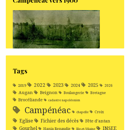
Campénéac vers 1900
Tags
2022
2025
2023
2024
2019
2026
Augan
Beignon
Boulangerie
Bretagne
Brocéliande
cadastre napoléonien
Campénéac
Croix
chapelle
Eglise
Fichier des décès
Fête d’antan
Gourhel
INSEE
Hania Renaudie
Ille-et-Vilaine