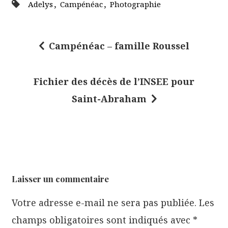
,
,
Adelys
Campénéac
Photographie
Campénéac – famille Roussel
N
a
Fichier des décès de l’INSEE pour
v
Saint-Abraham
i
g
a
t
i
Laisser un commentaire
o
Votre adresse e-mail ne sera pas publiée.
Les
n
champs obligatoires sont indiqués avec
*
d