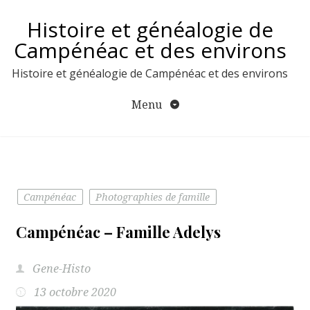
Aller
Histoire et généalogie de
au
contenu
Campénéac et des environs
Histoire et généalogie de Campénéac et des environs
Menu
Campénéac
Photographies de famille
Campénéac – Famille Adelys
Gene-Histo
13 octobre 2020