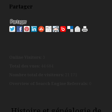
Partager
Online Visitors:
3
Total des vues:
44 684
Nombre total de visiteurs:
21 171
Overview of Search Engine Referrals:
0
Histoire et généalogie de