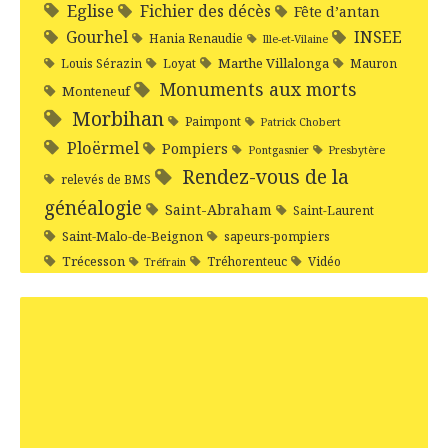
Eglise
Fichier des décès
Fête d’antan
Gourhel
INSEE
Hania Renaudie
Ille-et-Vilaine
Marthe Villalonga
Louis Sérazin
Loyat
Mauron
Monuments aux morts
Monteneuf
Morbihan
Paimpont
Patrick Chobert
Ploërmel
Pompiers
Pontgasnier
Presbytère
Rendez-vous de la
relevés de BMS
généalogie
Saint-Abraham
Saint-Laurent
Saint-Malo-de-Beignon
sapeurs-pompiers
Trécesson
Tréhorenteuc
Vidéo
Tréfrain