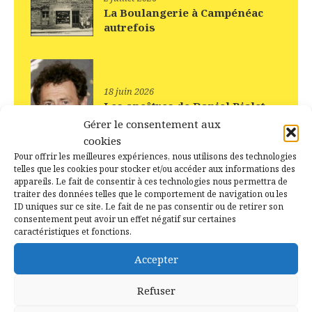
La Boulangerie à Campénéac
autrefois
18 juin 2026
Les ancêtres de Daniel Rialet
sont d’Augan, Caro, Ruffiac
Gérer le consentement aux
cookies
Pour offrir les meilleures expériences, nous utilisons des technologies
telles que les cookies pour stocker et/ou accéder aux informations des
appareils. Le fait de consentir à ces technologies nous permettra de
18 juin 2026
traiter des données telles que le comportement de navigation ou les
La vie d’autrefois à
ID uniques sur ce site. Le fait de ne pas consentir ou de retirer son
Campénéac (56)
consentement peut avoir un effet négatif sur certaines
caractéristiques et fonctions.
Accepter
3 mai 2026
Vidéo réalisée grâce à IA
Refuser
d’après une photo prise à
Campénéac (56)