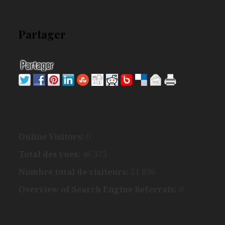
Partager
Online Visitors:
0
Total des vues:
46 373
Nombre total de visiteurs:
21 896
Overview of Search Engine Referrals:
0