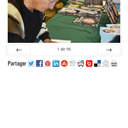
1
de
96
Préc
Suiv.