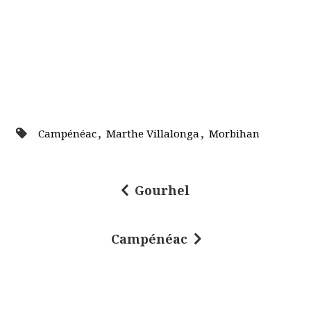
,
,
Campénéac
Marthe Villalonga
Morbihan
Gourhel
N
a
Campénéac
v
i
g