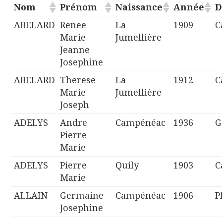
Nom
Prénom
Naissance
Année
D
ABELARD
Renee
La
1909
C
Marie
Jumellière
Jeanne
Josephine
ABELARD
Therese
La
1912
C
Marie
Jumellière
Joseph
ADELYS
Andre
Campénéac
1936
G
Pierre
Marie
ADELYS
Pierre
Quily
1903
C
Marie
ALLAIN
Germaine
Campénéac
1906
P
Josephine