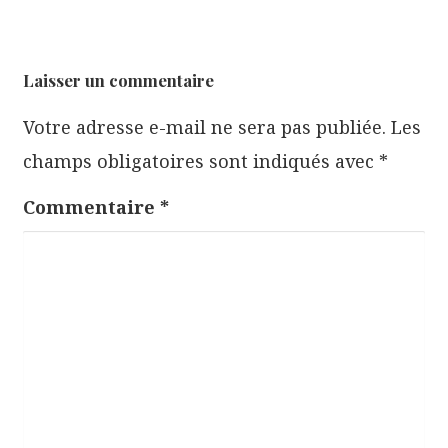
a
t
i
Laisser un commentaire
o
Votre adresse e-mail ne sera pas publiée.
Les
n
champs obligatoires sont indiqués avec
*
d
e
Commentaire
*
l
’
a
r
t
i
c