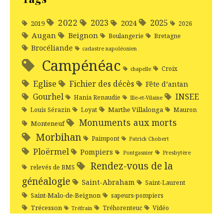
2022
2025
2023
2024
2019
2026
Augan
Beignon
Boulangerie
Bretagne
Brocéliande
cadastre napoléonien
Campénéac
Croix
chapelle
Eglise
Fichier des décès
Fête d’antan
Gourhel
INSEE
Hania Renaudie
Ille-et-Vilaine
Marthe Villalonga
Louis Sérazin
Loyat
Mauron
Monuments aux morts
Monteneuf
Morbihan
Paimpont
Patrick Chobert
Ploërmel
Pompiers
Pontgasnier
Presbytère
Rendez-vous de la
relevés de BMS
généalogie
Saint-Abraham
Saint-Laurent
Saint-Malo-de-Beignon
sapeurs-pompiers
Trécesson
Tréhorenteuc
Vidéo
Tréfrain