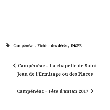
,
,
Campénéac
Fichier des décès
INSEE
Campénéac – La chapelle de Saint
N
Jean de l’Ermitage ou des Places
a
v
Campénéac – Fête d’antan 2017
i
g