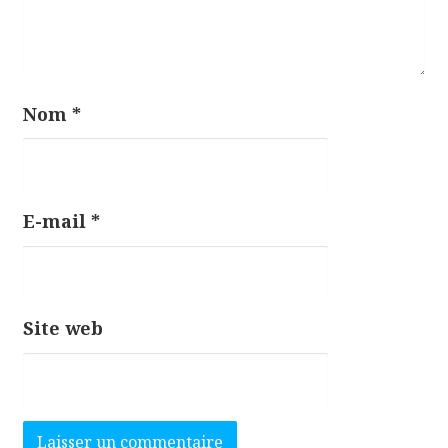
l
e
Nom
*
E-mail
*
Site web