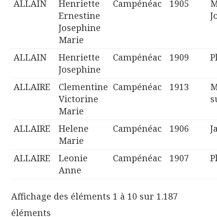
ALLAIN
Henriette
Campénéac
1905
M
Ernestine
J
Josephine
Marie
ALLAIN
Henriette
Campénéac
1909
P
Josephine
ALLAIRE
Clementine
Campénéac
1913
M
Victorine
s
Marie
ALLAIRE
Helene
Campénéac
1906
J
Marie
ALLAIRE
Leonie
Campénéac
1907
P
Anne
Affichage des éléments 1 à 10 sur 1.187
éléments