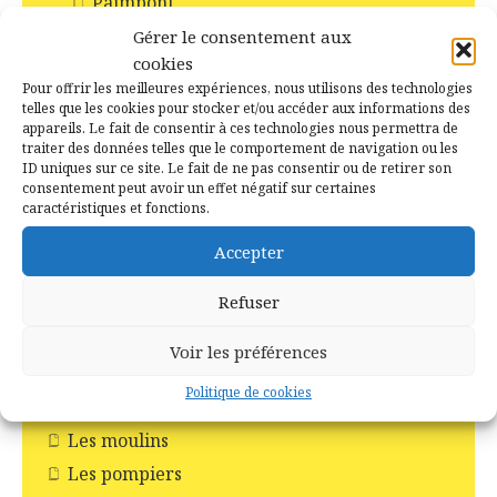
Paimpont
Ploërmel
Gérer le consentement aux
cookies
Saint-Abraham
Pour offrir les meilleures expériences, nous utilisons des technologies
Saint-Malo-de-Beignon
telles que les cookies pour stocker et/ou accéder aux informations des
appareils. Le fait de consentir à ces technologies nous permettra de
Taupont
traiter des données telles que le comportement de navigation ou les
Tréhorenteuc
ID uniques sur ce site. Le fait de ne pas consentir ou de retirer son
consentement peut avoir un effet négatif sur certaines
Histoire et Patrimoines de Campénéac
caractéristiques et fonctions.
Incendie en forêt de Brocéliande
Accepter
Les Chapelles
Refuser
Les Châteaux
Les commerces
Voir les préférences
Les croix
Politique de cookies
Les églises
Les moulins
Les pompiers