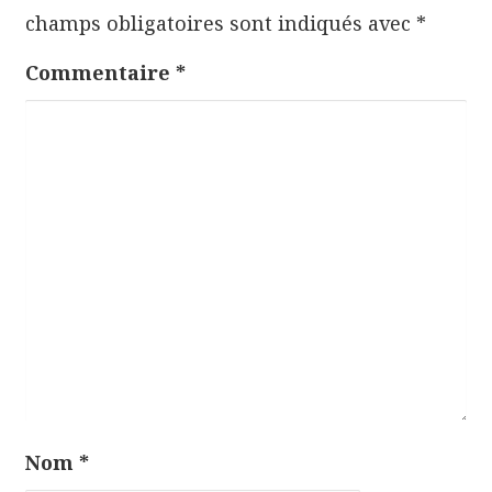
champs obligatoires sont indiqués avec
*
e
l
Commentaire
*
’
a
r
t
i
c
l
e
Nom
*