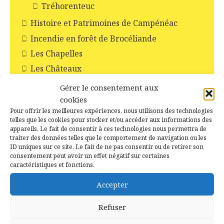
Tréhorenteuc
Histoire et Patrimoines de Campénéac
Incendie en forêt de Brocéliande
Les Chapelles
Les Châteaux
Les commerces
Gérer le consentement aux
Les croix
cookies
Pour offrir les meilleures expériences, nous utilisons des technologies
Les églises
telles que les cookies pour stocker et/ou accéder aux informations des
Les moulins
appareils. Le fait de consentir à ces technologies nous permettra de
traiter des données telles que le comportement de navigation ou les
Les pompiers
ID uniques sur ce site. Le fait de ne pas consentir ou de retirer son
consentement peut avoir un effet négatif sur certaines
Livres
caractéristiques et fonctions.
Monuments aux morts
Accepter
Noms de famille
Photographies de famille
Refuser
Recensements de la population