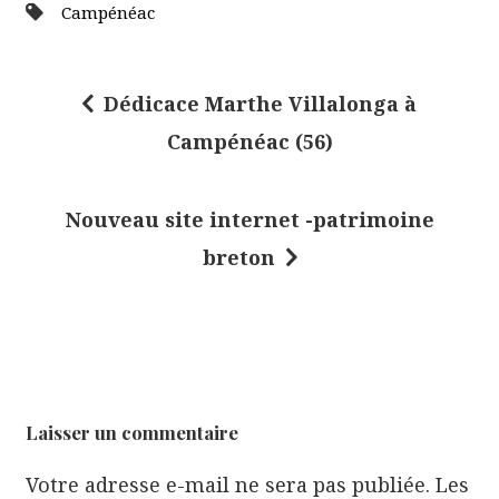
Campénéac
Dédicace Marthe Villalonga à
N
Campénéac (56)
a
v
Nouveau site internet -patrimoine
i
breton
g
a
t
i
o
Laisser un commentaire
n
Votre adresse e-mail ne sera pas publiée.
Les
d