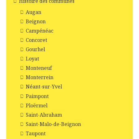
Histoire des communes
Augan
Beignon
Campénéac
Concoret
Gourhel
Loyat
Monteneuf
Monterrein
Néant-sur-Yvel
Paimpont
Ploërmel
Saint-Abraham
Saint-Malo-de-Beignon
Taupont