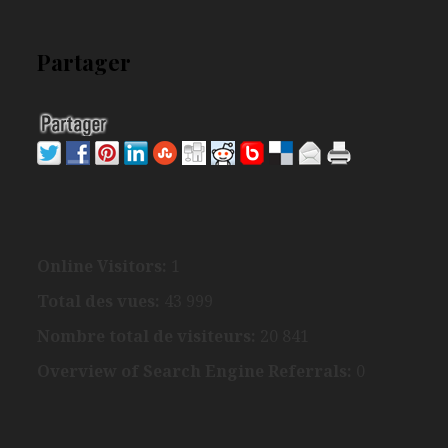
Partager
Online Visitors:
1
Total des vues:
43 999
Nombre total de visiteurs:
20 841
Overview of Search Engine Referrals:
0