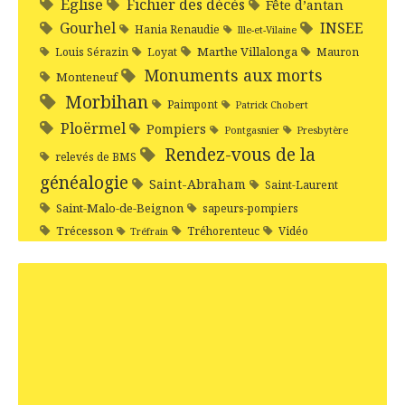
Eglise
Fichier des décès
Fête d’antan
Gourhel
INSEE
Hania Renaudie
Ille-et-Vilaine
Marthe Villalonga
Louis Sérazin
Loyat
Mauron
Monuments aux morts
Monteneuf
Morbihan
Paimpont
Patrick Chobert
Ploërmel
Pompiers
Pontgasnier
Presbytère
Rendez-vous de la
relevés de BMS
généalogie
Saint-Abraham
Saint-Laurent
Saint-Malo-de-Beignon
sapeurs-pompiers
Trécesson
Tréhorenteuc
Vidéo
Tréfrain