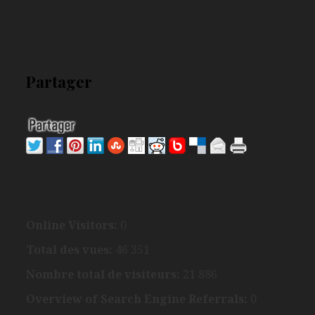
Partager
Online Visitors:
0
Total des vues:
46 351
Nombre total de visiteurs:
21 886
Overview of Search Engine Referrals:
0