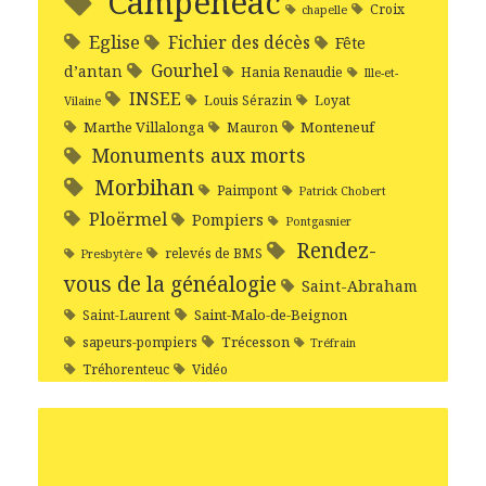
Campénéac
Croix
chapelle
Eglise
Fichier des décès
Fête
Gourhel
d’antan
Hania Renaudie
Ille-et-
INSEE
Louis Sérazin
Loyat
Vilaine
Marthe Villalonga
Monteneuf
Mauron
Monuments aux morts
Morbihan
Paimpont
Patrick Chobert
Ploërmel
Pompiers
Pontgasnier
Rendez-
relevés de BMS
Presbytère
vous de la généalogie
Saint-Abraham
Saint-Malo-de-Beignon
Saint-Laurent
Trécesson
sapeurs-pompiers
Tréfrain
Tréhorenteuc
Vidéo