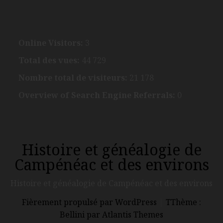
Online Visitors:
3
Total des vues:
44 729
Nombre total de visiteurs:
21 178
Overview of Search Engine Referrals:
0
Histoire et généalogie de
Campénéac et des environs
Histoire et généalogie de Campénéac et des environs
Fièrement propulsé par WordPress
|
TThème :
Bellini par Atlantis Themes