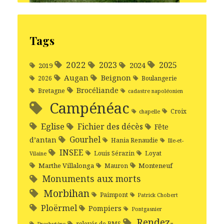
Tags
2022
2025
2023
2024
2019
Augan
Beignon
2026
Boulangerie
Brocéliande
Bretagne
cadastre napoléonien
Campénéac
Croix
chapelle
Eglise
Fichier des décès
Fête
Gourhel
d’antan
Hania Renaudie
Ille-et-
INSEE
Louis Sérazin
Loyat
Vilaine
Marthe Villalonga
Monteneuf
Mauron
Monuments aux morts
Morbihan
Paimpont
Patrick Chobert
Ploërmel
Pompiers
Pontgasnier
Rendez-
relevés de BMS