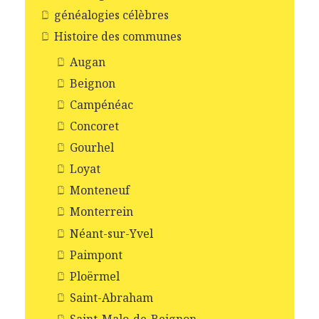
généalogies célèbres
Histoire des communes
Augan
Beignon
Campénéac
Concoret
Gourhel
Loyat
Monteneuf
Monterrein
Néant-sur-Yvel
Paimpont
Ploërmel
Saint-Abraham
Saint-Malo-de-Beignon