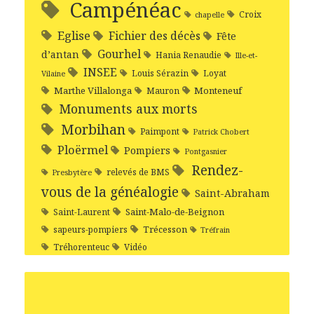
Campénéac
Croix
chapelle
Eglise
Fichier des décès
Fête
Gourhel
d’antan
Hania Renaudie
Ille-et-
INSEE
Louis Sérazin
Loyat
Vilaine
Marthe Villalonga
Monteneuf
Mauron
Monuments aux morts
Morbihan
Paimpont
Patrick Chobert
Ploërmel
Pompiers
Pontgasnier
Rendez-
relevés de BMS
Presbytère
vous de la généalogie
Saint-Abraham
Saint-Malo-de-Beignon
Saint-Laurent
Trécesson
sapeurs-pompiers
Tréfrain
Tréhorenteuc
Vidéo