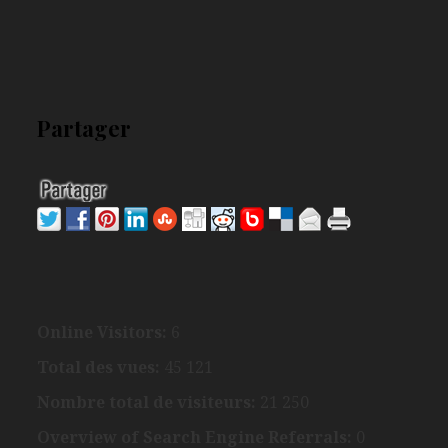
Partager
Online Visitors:
6
Total des vues:
45 121
Nombre total de visiteurs:
21 250
Overview of Search Engine Referrals:
0