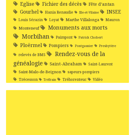
Eglise
Fichier des décès
Fête d’antan
Gourhel
INSEE
Hania Renaudie
Ille-et-Vilaine
Marthe Villalonga
Louis Sérazin
Loyat
Mauron
Monuments aux morts
Monteneuf
Morbihan
Paimpont
Patrick Chobert
Ploërmel
Pompiers
Pontgasnier
Presbytère
Rendez-vous de la
relevés de BMS
généalogie
Saint-Abraham
Saint-Laurent
Saint-Malo-de-Beignon
sapeurs-pompiers
Trécesson
Tréhorenteuc
Vidéo
Tréfrain