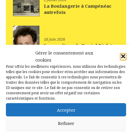
La Boulangerie à Campénéac
autrefois
18 juin 2026
Les ancêtres de Daniel Rialet
sont d’Augan, Caro, Ruffiac
Gérer le consentement aux
cookies
Pour offrir les meilleures expériences, nous utilisons des technologies
telles que les cookies pour stocker et/ou accéder aux informations des
appareils. Le fait de consentir à ces technologies nous permettra de
18 juin 2026
traiter des données telles que le comportement de navigation ou les
La vie d’autrefois à
ID uniques sur ce site. Le fait de ne pas consentir ou de retirer son
Campénéac (56)
consentement peut avoir un effet négatif sur certaines
caractéristiques et fonctions.
Accepter
3 mai 2026
Vidéo réalisée grâce à IA
Refuser
d’après une photo prise à
Campénéac (56)