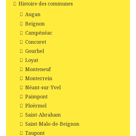
Histoire des communes
Augan
Beignon
Campénéac
Concoret
Gourhel
Loyat
Monteneuf
Monterrein
Néant-sur-Yvel
Paimpont
Ploërmel
Saint-Abraham
Saint-Malo-de-Beignon
Taupont