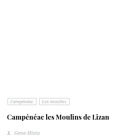
Campénéac
Les moulins
Campénéac les Moulins de Lizan
Gene-Histo