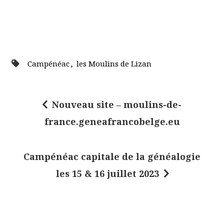
,
Campénéac
les Moulins de Lizan
Nouveau site – moulins-de-
N
france.geneafrancobelge.eu
a
v
Campénéac capitale de la généalogie
i
les 15 & 16 juillet 2023
g
a
t