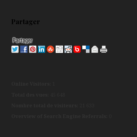
Partager
Online Visitors:
1
Total des vues:
45 648
Nombre total de visiteurs:
21 633
Overview of Search Engine Referrals:
0