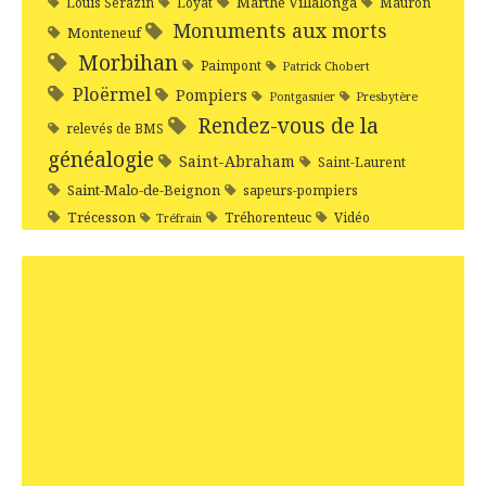
Marthe Villalonga
Louis Sérazin
Loyat
Mauron
Monuments aux morts
Monteneuf
Morbihan
Paimpont
Patrick Chobert
Ploërmel
Pompiers
Pontgasnier
Presbytère
Rendez-vous de la
relevés de BMS
généalogie
Saint-Abraham
Saint-Laurent
Saint-Malo-de-Beignon
sapeurs-pompiers
Trécesson
Tréhorenteuc
Vidéo
Tréfrain