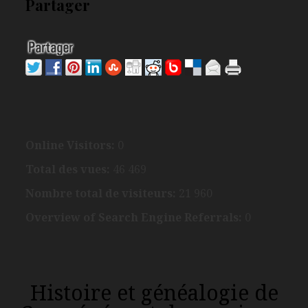
Partager
Online Visitors:
0
Total des vues:
46 469
Nombre total de visiteurs:
21 960
Overview of Search Engine Referrals:
0
Histoire et généalogie de