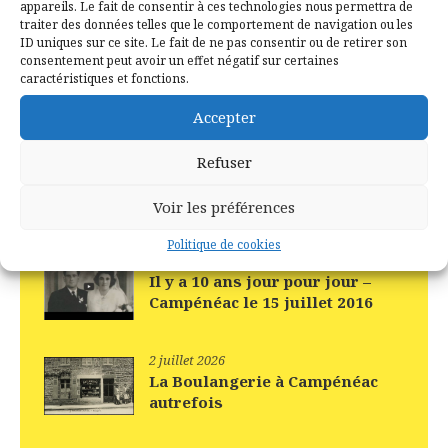
Révolution Française
appareils. Le fait de consentir à ces technologies nous permettra de
traiter des données telles que le comportement de navigation ou les
Salon/Exposition
ID uniques sur ce site. Le fait de ne pas consentir ou de retirer son
Site internet
consentement peut avoir un effet négatif sur certaines
caractéristiques et fonctions.
Vidéo
Accepter
Refuser
Recent Posts
Voir les préférences
Politique de cookies
15 juillet 2026
Il y a 10 ans jour pour jour –
Campénéac le 15 juillet 2016
2 juillet 2026
La Boulangerie à Campénéac
autrefois