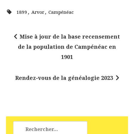
,
,
1899
Arvor
Campénéac
Mise à jour de la base recensement
N
de la population de Campénéac en
a
1901
v
i
Rendez-vous de la généalogie 2023
g
a
t
i
o
Rechercher :
n