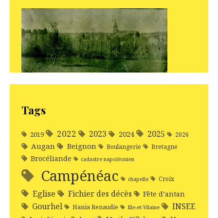
Tags
2022
2025
2023
2024
2019
2026
Augan
Beignon
Boulangerie
Bretagne
Brocéliande
cadastre napoléonien
Campénéac
Croix
chapelle
Eglise
Fichier des décès
Fête d’antan
Gourhel
INSEE
Hania Renaudie
Ille-et-Vilaine