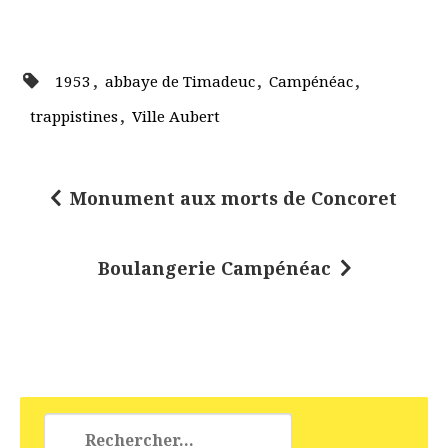
,
,
,
1953
abbaye de Timadeuc
Campénéac
,
trappistines
Ville Aubert
Monument aux morts de Concoret
N
a
Boulangerie Campénéac
v
i
g
a
t
Rechercher :