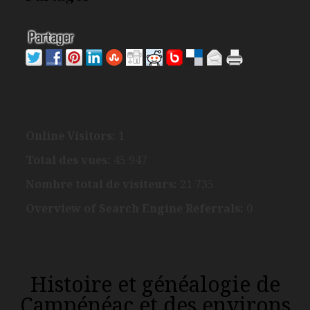
Online Visitors:
1
Total des vues:
45 947
Nombre total de visiteurs:
21 735
Overview of Search Engine Referrals:
0
Histoire et généalogie de
Campénéac et des environs