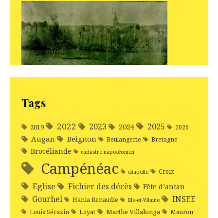
Tags
2022
2025
2023
2024
2019
2026
Augan
Beignon
Boulangerie
Bretagne
Brocéliande
cadastre napoléonien
Campénéac
Croix
chapelle
Eglise
Fichier des décès
Fête d’antan
Gourhel
INSEE
Hania Renaudie
Ille-et-Vilaine
Marthe Villalonga
Louis Sérazin
Loyat
Mauron