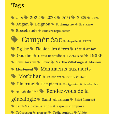
Tags
2022
2025
2023
2024
2019
2026
Augan
Beignon
Boulangerie
Bretagne
Brocéliande
cadastre napoléonien
Campénéac
Croix
chapelle
Eglise
Fichier des décès
Fête d’antan
Gourhel
INSEE
Hania Renaudie
Ille-et-Vilaine
Marthe Villalonga
Louis Sérazin
Loyat
Mauron
Monuments aux morts
Monteneuf
Morbihan
Paimpont
Patrick Chobert
Ploërmel
Pompiers
Pontgasnier
Presbytère
Rendez-vous de la
relevés de BMS
généalogie
Saint-Abraham
Saint-Laurent
Saint-Malo-de-Beignon
sapeurs-pompiers
Trécesson
Tréhorenteuc
Vidéo
Tréfrain