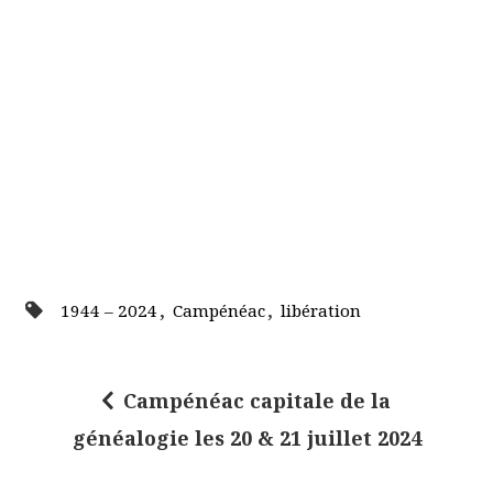
,
,
1944 – 2024
Campénéac
libération
Campénéac capitale de la
N
généalogie les 20 & 21 juillet 2024
a