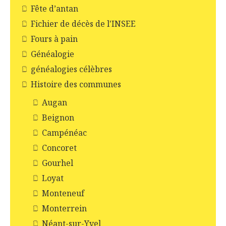
Fête d’antan
Fichier de décès de l'INSEE
Fours à pain
Généalogie
généalogies célèbres
Histoire des communes
Augan
Beignon
Campénéac
Concoret
Gourhel
Loyat
Monteneuf
Monterrein
Néant-sur-Yvel