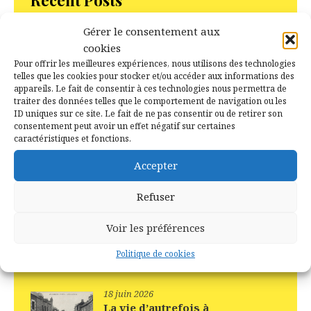
Gérer le consentement aux
15 juillet 2026
cookies
Il y a 10 ans jour pour jour –
Pour offrir les meilleures expériences, nous utilisons des technologies
Campénéac le 15 juillet 2016
telles que les cookies pour stocker et/ou accéder aux informations des
appareils. Le fait de consentir à ces technologies nous permettra de
traiter des données telles que le comportement de navigation ou les
2 juillet 2026
ID uniques sur ce site. Le fait de ne pas consentir ou de retirer son
La Boulangerie à Campénéac
consentement peut avoir un effet négatif sur certaines
autrefois
caractéristiques et fonctions.
Accepter
Refuser
18 juin 2026
Les ancêtres de Daniel Rialet
Voir les préférences
sont d’Augan, Caro, Ruffiac
Politique de cookies
18 juin 2026
La vie d’autrefois à