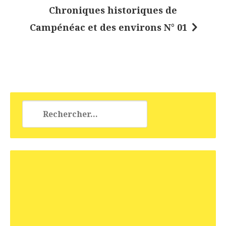
v
Chroniques historiques de
i
Campénéac et des environs N° 01
g
a
t
i
o
Rechercher :
n
d
e
l
’
a
r