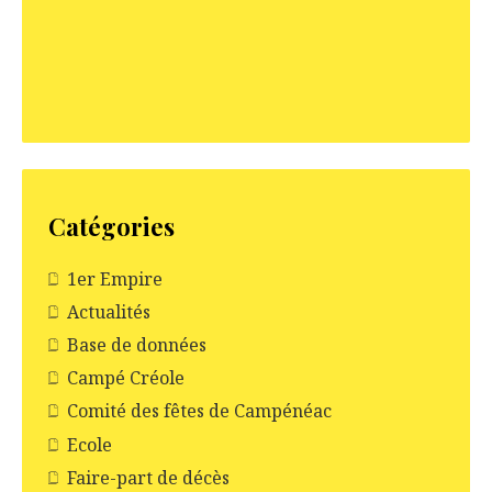
t
i
c
l
e
Catégories
1er Empire
Actualités
Base de données
Campé Créole
Comité des fêtes de Campénéac
Ecole
Faire-part de décès