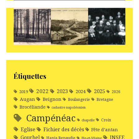
Étiquettes
2022
2025
2023
2024
2019
2026
Augan
Beignon
Boulangerie
Bretagne
Brocéliande
cadastre napoléonien
Campénéac
Croix
chapelle
Eglise
Fichier des décès
Fête d’antan
Gourhel
INSEE
Hania Renaudie
Ille-et-Vilaine