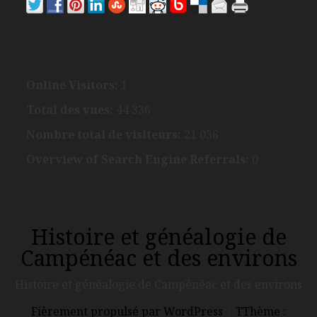
Online Visitors:
1
Total des vues:
44 336
Nombre total de visiteurs:
21 036
Overview of Search Engine Referrals:
0
Histoire et généalogie de
Campénéac et des environs
Histoire et généalogie de Campénéac et des environs
Fièrement propulsé par WordPress
|
TThème :