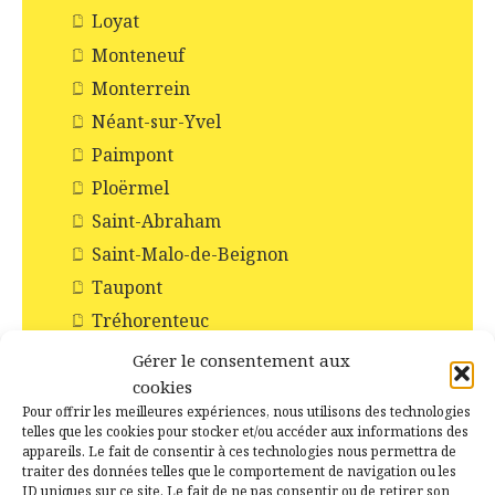
Loyat
Monteneuf
Monterrein
Néant-sur-Yvel
Paimpont
Ploërmel
Saint-Abraham
Saint-Malo-de-Beignon
Taupont
Tréhorenteuc
Histoire et Patrimoines de Campénéac
Gérer le consentement aux
cookies
Incendie en forêt de Brocéliande
Pour offrir les meilleures expériences, nous utilisons des technologies
Les Chapelles
telles que les cookies pour stocker et/ou accéder aux informations des
appareils. Le fait de consentir à ces technologies nous permettra de
Les Châteaux
traiter des données telles que le comportement de navigation ou les
Les commerces
ID uniques sur ce site. Le fait de ne pas consentir ou de retirer son