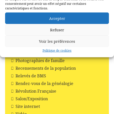
consentement peut avoir un effet négatif sur certaines
Les croix
caractéristiques et fonctions.
Les églises
Accepter
Les moulins
Les pompiers
Refuser
Livres
Voir les préférences
Monuments aux morts
Politique de cookies
Noms de famille
Photographies de famille
Recensements de la population
Relevés de BMS
Rendez-vous de la généalogie
Révolution Française
Salon/Exposition
Site internet