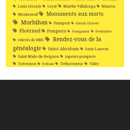
Marthe Villalonga
Louis Sérazin
Loyat
Mauron
Monuments aux morts
Monteneuf
Morbihan
Paimpont
Patrick Chobert
Ploërmel
Pompiers
Pontgasnier
Presbytère
Rendez-vous de la
relevés de BMS
généalogie
Saint-Abraham
Saint-Laurent
Saint-Malo-de-Beignon
sapeurs-pompiers
Trécesson
Tréhorenteuc
Vidéo
Tréfrain