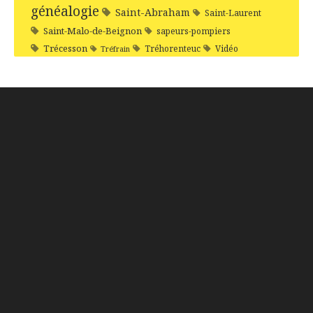
généalogie
Saint-Abraham
Saint-Laurent
Saint-Malo-de-Beignon
sapeurs-pompiers
Trécesson
Tréhorenteuc
Vidéo
Tréfrain