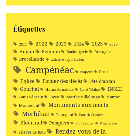
Étiquettes
2022
2025
2023
2024
2019
2026
Augan
Beignon
Boulangerie
Bretagne
Brocéliande
cadastre napoléonien
Campénéac
Croix
chapelle
Eglise
Fichier des décès
Fête d’antan
Gourhel
INSEE
Hania Renaudie
Ille-et-Vilaine
Marthe Villalonga
Louis Sérazin
Loyat
Mauron
Monuments aux morts
Monteneuf
Morbihan
Paimpont
Patrick Chobert
Ploërmel
Pompiers
Pontgasnier
Presbytère
Rendez-vous de la
relevés de BMS