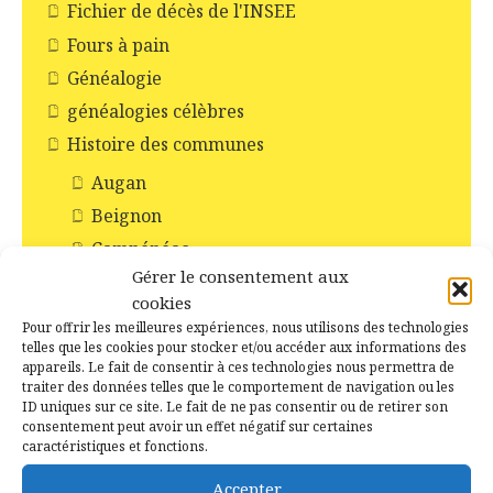
Fichier de décès de l'INSEE
Fours à pain
Généalogie
généalogies célèbres
Histoire des communes
Augan
Beignon
Campénéac
Gérer le consentement aux
Concoret
cookies
Gourhel
Pour offrir les meilleures expériences, nous utilisons des technologies
Loyat
telles que les cookies pour stocker et/ou accéder aux informations des
appareils. Le fait de consentir à ces technologies nous permettra de
Monteneuf
traiter des données telles que le comportement de navigation ou les
ID uniques sur ce site. Le fait de ne pas consentir ou de retirer son
Monterrein
consentement peut avoir un effet négatif sur certaines
Néant-sur-Yvel
caractéristiques et fonctions.
Paimpont
Accepter