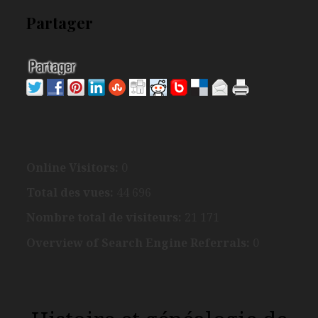
Partager
Online Visitors:
0
Total des vues:
44 696
Nombre total de visiteurs:
21 171
Overview of Search Engine Referrals:
0