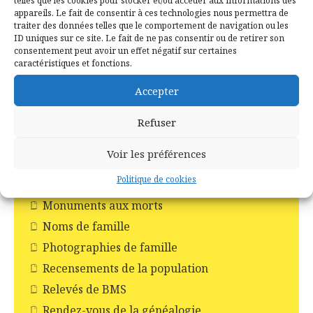
telles que les cookies pour stocker et/ou accéder aux informations des
appareils. Le fait de consentir à ces technologies nous permettra de
Incendie en forêt de Brocéliande
traiter des données telles que le comportement de navigation ou les
Les Chapelles
ID uniques sur ce site. Le fait de ne pas consentir ou de retirer son
consentement peut avoir un effet négatif sur certaines
Les Châteaux
caractéristiques et fonctions.
Les commerces
Accepter
Les croix
Les églises
Refuser
Les moulins
Voir les préférences
Les pompiers
Politique de cookies
Livres
Monuments aux morts
Noms de famille
Photographies de famille
Recensements de la population
Relevés de BMS
Rendez-vous de la généalogie