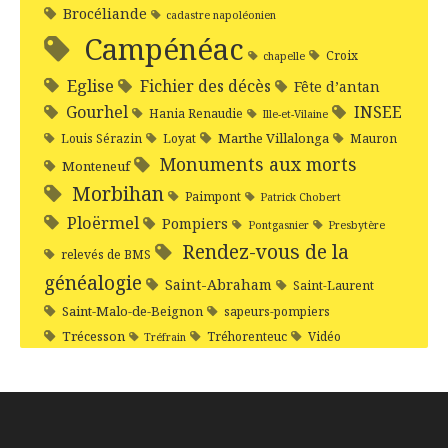
Brocéliande
cadastre napoléonien
Campénéac
Croix
chapelle
Eglise
Fichier des décès
Fête d’antan
Gourhel
INSEE
Hania Renaudie
Ille-et-Vilaine
Marthe Villalonga
Louis Sérazin
Loyat
Mauron
Monuments aux morts
Monteneuf
Morbihan
Paimpont
Patrick Chobert
Ploërmel
Pompiers
Pontgasnier
Presbytère
Rendez-vous de la
relevés de BMS
généalogie
Saint-Abraham
Saint-Laurent
Saint-Malo-de-Beignon
sapeurs-pompiers
Trécesson
Tréhorenteuc
Vidéo
Tréfrain