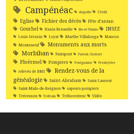
Campénéac
Croix
chapelle
Eglise
Fichier des décès
Fête d’antan
Gourhel
INSEE
Hania Renaudie
Ille-et-Vilaine
Marthe Villalonga
Louis Sérazin
Loyat
Mauron
Monuments aux morts
Monteneuf
Morbihan
Paimpont
Patrick Chobert
Ploërmel
Pompiers
Pontgasnier
Presbytère
Rendez-vous de la
relevés de BMS
généalogie
Saint-Abraham
Saint-Laurent
Saint-Malo-de-Beignon
sapeurs-pompiers
Trécesson
Tréhorenteuc
Vidéo
Tréfrain