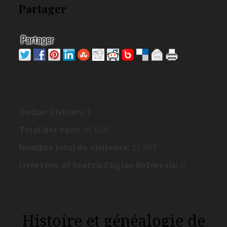
Partager
Online Visitors:
1
Total des vues:
45 648
Nombre total de visiteurs:
21 607
Overview of Search Engine Referrals:
0
Histoire et généalogie de